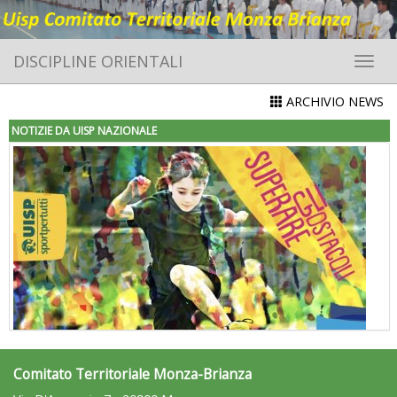
DISCIPLINE ORIENTALI
Toggle 
ARCHIVIO NEWS
NOTIZIE DA UISP NAZIONALE
Comitato Territoriale Monza-Brianza
"Superare gli ostacoli": la relazione di Tiziano Pesce al CN Uisp