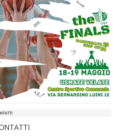
La formazione Uisp rallenta ma
prosegue anche in estate
Tiziano Pesce nel Cda di
Fondazione Terzjus: prima riunione
a Roma
NTATTI
ONTATTI