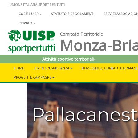
UNIONE ITALIANA SPORT PER TUTTI
COS'È L'UISP
STATUTO E REGOLAMENTI
SERVIZI ASSOCIAZIO
PRIVACY
Comitato Territoriale
Monza-Bri
Attività sportive territoriali
HOME
UISP MONZA-BRIANZA
DOVE SIAMO, CONTATTI E ORARI S
PROGETTI E CAMPAGNE
Pallacanest