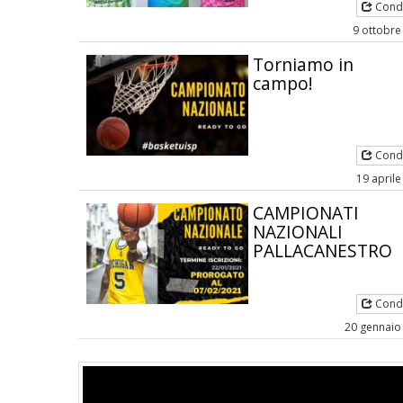
Condi
9 ottobre
Torniamo in
campo!
Condi
19 april
CAMPIONATI
NAZIONALI
PALLACANESTRO
Condi
20 gennaio