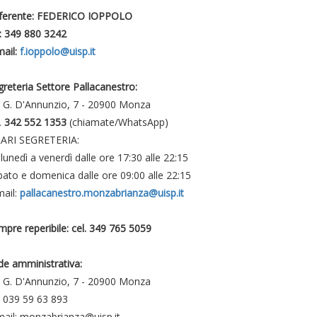
ferente: FEDERICO IOPPOLO
l: 349 880 3242
mail:
f.ioppolo@uisp.it
greteria Settore Pallacanestro:
a G. D'Annunzio, 7 - 20900 Monza
.
342 552 1353
(chiamate/WhatsApp)
ARI SEGRETERIA:
lunedì a venerdì dalle ore 17:30 alle 22:15
bato e domenica dalle ore 09:00 alle 22:15
mail:
pallacanestro.monzabrianza@uisp.it
mpre reperibile: cel. 349 765 5059
de amministrativa:
a G. D'Annunzio, 7 - 20900 Monza
l. 039 59 63 893
mail: monzabrianza@uisp.it