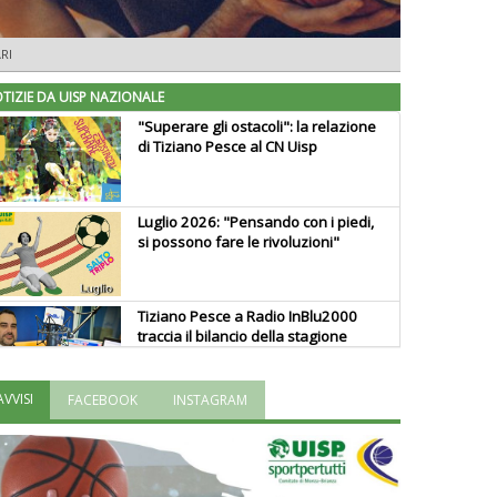
RI
TIZIE DA UISP NAZIONALE
"Superare gli ostacoli": la relazione
di Tiziano Pesce al CN Uisp
Luglio 2026: "Pensando con i piedi,
si possono fare le rivoluzioni"
Tiziano Pesce a Radio InBlu2000
traccia il bilancio della stagione
AVVISI
FACEBOOK
INSTAGRAM
Ddl Lobby, Uisp: “Il Parlamento
valorizzi le nostre specificità"