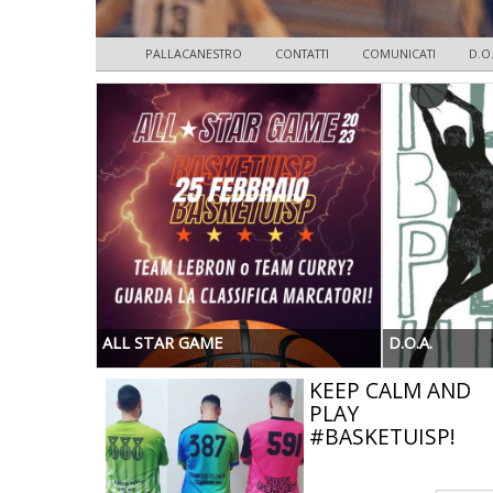
PALLACANESTRO
CONTATTI
COMUNICATI
D.O.
ALL STAR GAME
D.O.A.
KEEP CALM AND
PLAY
#BASKETUISP!