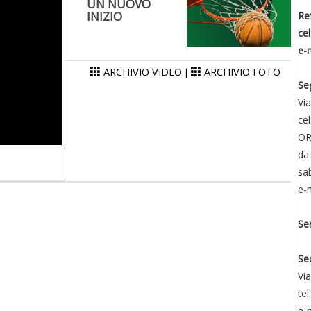
UN NUOVO
INIZIO
Re
ce
e-
ARCHIVIO VIDEO
ARCHIVIO FOTO
|
Se
Vi
cel
OR
da 
sa
e-
Se
Se
Vi
te
e-