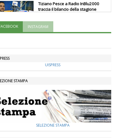
Tiziano Pesce a Radio InBlu2000
traccia il bilancio della stagione
FACEBOOK
INSTAGRAM
Ddl Lobby, Uisp: “Il Parlamento
valorizzi le nostre specificità"
La formazione Uisp rallenta ma
PRESS
prosegue anche in estate
UISPRESS
LEZIONE STAMPA
Tiziano Pesce nel Cda di
Fondazione Terzjus: prima riunione
a Roma
SELEZIONE STAMPA