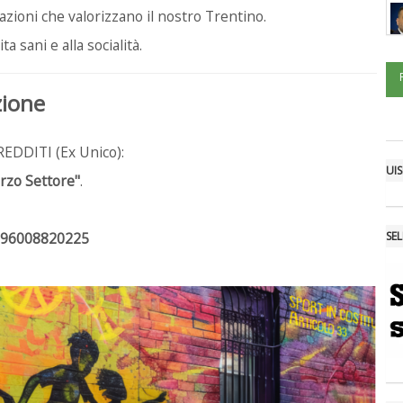
azioni che valorizzano il nostro Trentino.
ita sani e alla socialità.
zione
REDDITI (Ex Unico):
UIS
erzo Settore"
.
96008820225
SE