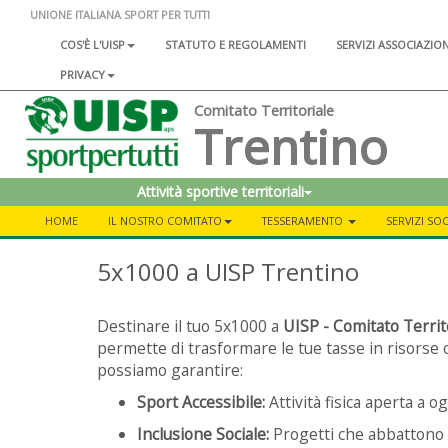
UNIONE ITALIANA SPORT PER TUTTI
COS'È L'UISP
STATUTO E REGOLAMENTI
SERVIZI ASSOCIAZIO
PRIVACY
Comitato Territoriale
Trentino
Attività sportive territoriali
HOME
IL NOSTRO COMITATO
TESSERAMENTO
SERVIZI SOC
5x1000 a UISP Trentino
Destinare il tuo 5x1000 a
UISP - Comitato Territ
permette di trasformare le tue tasse in risorse c
possiamo garantire:
Sport Accessibile:
Attività fisica aperta a o
Inclusione Sociale:
Progetti che abbattono 