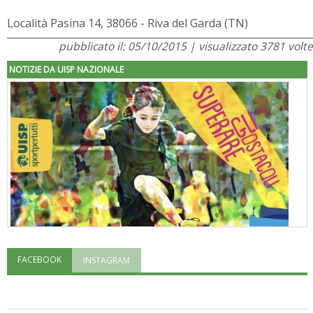
Località Pasina 14, 38066 - Riva del Garda (TN)
pubblicato il: 05/10/2015 | visualizzato 3781 volte
NOTIZIE DA UISP NAZIONALE
FACEBOOK
INSTAGRAM
"Superare gli ostacoli": la relazione di Tiziano Pesce al CN Uisp