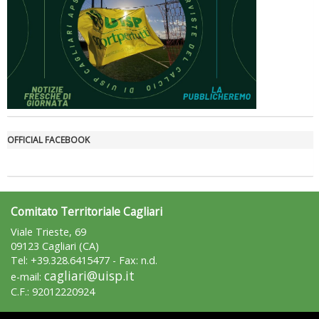
Luglio 2026: "Pensando con i piedi, si possono fare le
OFFICIAL FACEBOOK
rivoluzioni"
Comitato Territoriale Cagliari
Viale Trieste, 69
09123 Cagliari (CA)
Tel: +39.328.6415477 - Fax: n.d.
cagliari@uisp.it
e-mail:
C.F.: 92012220924