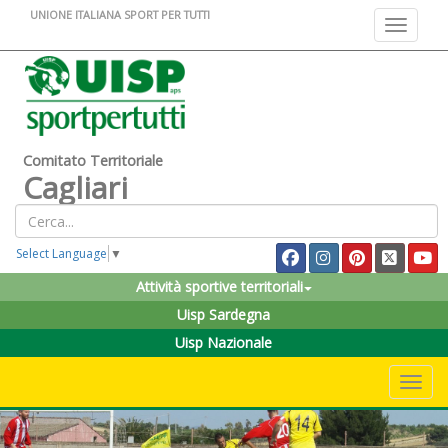
UNIONE ITALIANA SPORT PER TUTTI
Toggle na
Comitato Territoriale
Cagliari
Select Language
▼
Attività sportive territoriali
Uisp Sardegna
Uisp Nazionale
Toggle 