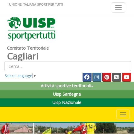
UNIONE ITALIANA SPORT PER TUTTI
Toggle na
Comitato Territoriale
Cagliari
Select Language
▼
Attività sportive territoriali
Uisp Sardegna
Uisp Nazionale
Toggle 