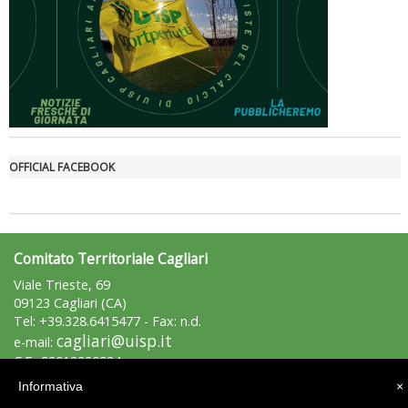
Luglio 2026: "Pensando con i piedi, si possono fare le
OFFICIAL FACEBOOK
rivoluzioni"
Comitato Territoriale Cagliari
Viale Trieste, 69
09123 Cagliari (CA)
Tel: +39.328.6415477 - Fax: n.d.
cagliari@uisp.it
e-mail:
C.F.: 92012220924
Informativa
×
Area Riservata 2.0