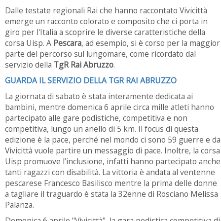
Dalle testate regionali Rai che hanno raccontato Vivicittà
emerge un racconto colorato e composito che ci porta in
giro per l'Italia a scoprire le diverse caratteristiche della
corsa Uisp. A
Pescara
, ad esempio, si è corso per la maggior
parte del percorso sul lungomare, come ricordato dal
servizio della
TgR Rai Abruzzo
.
GUARDA IL SERVIZIO DELLA TGR RAI ABRUZZO
La giornata di sabato è stata interamente dedicata ai
bambini, mentre domenica 6 aprile circa mille atleti hanno
partecipato alle gare podistiche, competitiva e non
competitiva, lungo un anello di 5 km. Il focus di questa
edizione è la pace, perché nel mondo ci sono 59 guerre e da
Vivicittà vuole partire un messaggio di pace. Inoltre, la corsa
Uisp promuove l’inclusione, infatti hanno partecipato anche
tanti ragazzi con disabilità. La vittoria è andata al ventenne
pescarese Francesco Basilisco mentre la prima delle donne
a tagliare il traguardo è stata la 32enne di Rosciano Melissa
Palanza.
Domenica 6 aprile "Vivicittà", la gara podistica competitiva di