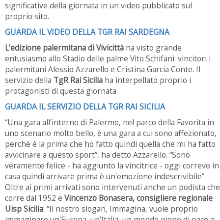
significative della giornata in un video pubblicato sul
proprio sito.
GUARDA IL VIDEO DELLA TGR RAI SARDEGNA
L’edizione palermitana di Vivicittà
ha visto grande
entusiasmo allo Stadio delle palme Vito Schifani: vincitori i
palermitani Alessio Azzarello e Cristina Garcia Conte. Il
servizio della
TgR Rai Sicilia
ha interpellato proprio i
protagonisti di questa giornata.
GUARDA IL SERVIZIO DELLA TGR RAI SICILIA
“Una gara all'interno di Palermo, nel parco della Favorita in
uno scenario molto bello, è una gara a cui sono affezionato,
perchè è la prima che ho fatto quindi quella che mi ha fatto
avvicinare a questo sport”, ha detto Azzarello. “Sono
veramente felice - ha aggiunto la vincitrice - oggi correvo in
casa quindi arrivare prima è un'emozione indescrivibile”.
Oltre ai primi arrivati sono intervenuti anche un podista che
corre dal 1952 e
Vincenzo Bonasera, consigliere regionale
Uisp Sicilia
: “Il nostro slogan, Immagina, vuole proprio
immaginare un'Europa, un'Italia, un mondo pieno di pace e