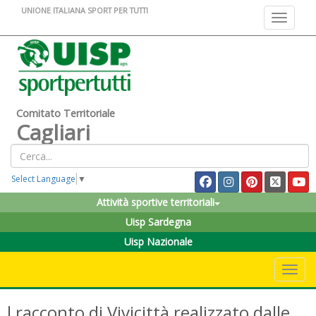
UNIONE ITALIANA SPORT PER TUTTI
Toggle na
Comitato Territoriale
Cagliari
Select Language
▼
Attività sportive territoriali
Uisp Sardegna
Uisp Nazionale
Toggle 
l racconto di Vivicittà realizzato dalle