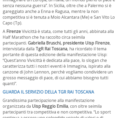
senza nessuna guerra”. In Sicilia, oltre che a Palermo si è
gareggiato anche a Enna e Ragusa, mentre la non
competitiva si è tenuta a Moio Alcantara (Me) e San Vito Lo
Capo (Tp).
A
Firenze
Vivicittà è stata, come tutti gli anni, abbinata alla
Half Marathon che ha raccolto circa seimila
partecipanti.
Gabriella Bruschi, presidente Uisp Firenze
,
intervistata dalla
TgR Rai Toscana
, ha ricordato il tema
portante di questa edizione della manifestazione Uisp:
“Quest'anno Vivicittà è dedicata alla pace, lo slogan che
caratterizza tutti i nostri eventi è Immagina, ispirato alla
canzone di John Lennon, perchè vogliamo condividere un
grosso messaggio di pace, di cui abbiamo bisogno tutti
quanti”.
GUARDA IL SERVIZIO DELLA TGR RAI TOSCANA
Grandissima partecipazione alla manifestazione
organizzata da
Uisp Reggio Emilia
, con oltre seimila
partecipanti tra competitiva e non competitiva. “Lo sport
continua a essere uno splendido veicolo di valori e di