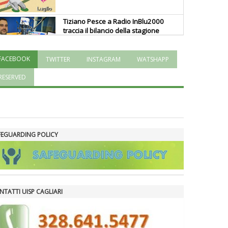
Tiziano Pesce a Radio InBlu2000
traccia il bilancio della stagione
FACEBOOK
TWITTER
INSTAGRAM
WATSHAPP
Ddl Lobby, Uisp: “Il Parlamento
valorizzi le nostre specificità"
RESERVED
La formazione Uisp rallenta ma
prosegue anche in estate
FEGUARDING POLICY
Tiziano Pesce nel Cda di
Fondazione Terzjus: prima riunione
a Roma
NTATTI UISP CAGLIARI