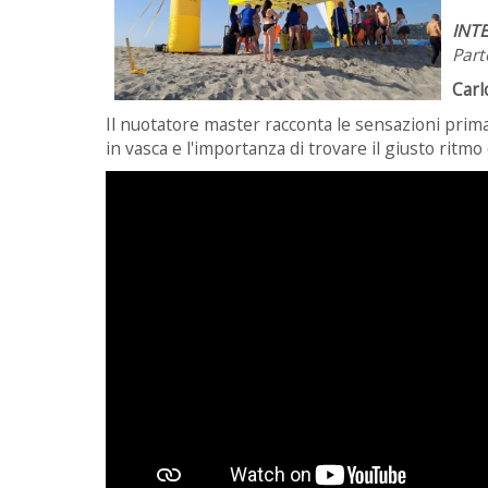
INTE
Part
Carl
Il nuotatore master racconta le sensazioni prima 
in vasca e l'importanza di trovare il giusto ritm