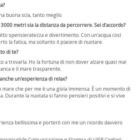
ia?
na buona scia, tanto meglio.
i 3000 metri sia la distanza da percorrere. Sei d'accordo?
tto spensieratezza e divertimento. Con un'acqua così
to la fatica, ma soltanto il piacere di nuotare.
o di te?
o a trovarla. Ho la fortuna di non dover alzare quasi mai
ianca e il mare trasparente.
anche un'esperienza di relax?
in mare che per me è una gioia immensa. È un momento di
. Durante la nuotata si fanno pensieri positivi e si vive
perienza bellissima e porterò con me un ricordo davvero
, Responsabile Comunicazione e Stampa di UISP Cagliari