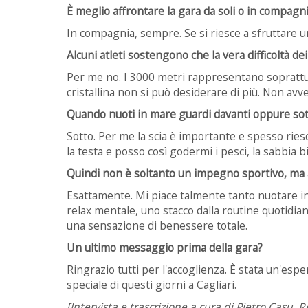
È meglio affrontare la gara da soli o in compagn
In compagnia, sempre. Se si riesce a sfruttare u
Alcuni atleti sostengono che la vera difficoltà de
Per me no. I 3000 metri rappresentano soprattu
cristallina non si può desiderare di più. Non avver
Quando nuoti in mare guardi davanti oppure sott
Sotto. Per me la scia è importante e spesso riesc
la testa e posso così godermi i pesci, la sabbia b
Quindi non è soltanto un impegno sportivo, ma 
Esattamente. Mi piace talmente tanto nuotare 
relax mentale, uno stacco dalla routine quotidiana
una sensazione di benessere totale.
Un ultimo messaggio prima della gara?
Ringrazio tutti per l'accoglienza. È stata un'es
speciale di questi giorni a Cagliari.
[Intervista e trascrizione a cura di Pietro Casu