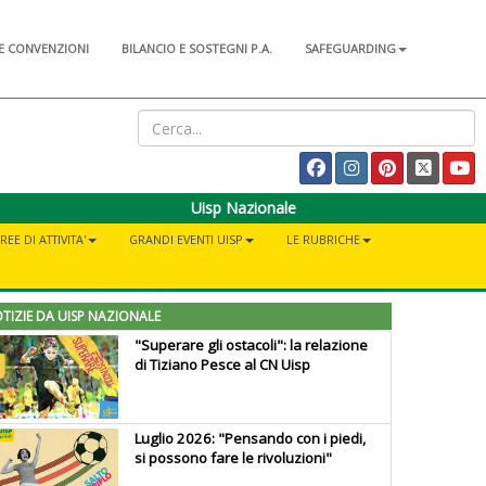
E CONVENZIONI
BILANCIO E SOSTEGNI P.A.
SAFEGUARDING
Uisp Nazionale
REE DI ATTIVITA'
GRANDI EVENTI UISP
LE RUBRICHE
TIZIE DA UISP NAZIONALE
"Superare gli ostacoli": la relazione
di Tiziano Pesce al CN Uisp
Luglio 2026: "Pensando con i piedi,
si possono fare le rivoluzioni"