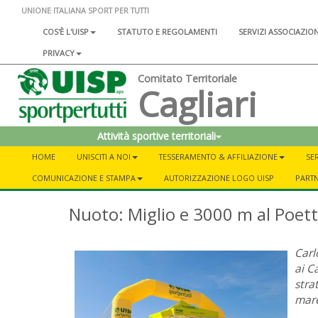
UNIONE ITALIANA SPORT PER TUTTI
COS'È L'UISP
STATUTO E REGOLAMENTI
SERVIZI ASSOCIAZIO
PRIVACY
Comitato Territoriale
Cagliari
Attività sportive territoriali
HOME
UNISCITI A NOI
TESSERAMENTO & AFFILIAZIONE
SER
COMUNICAZIONE E STAMPA
AUTORIZZAZIONE LOGO UISP
PART
Nuoto: Miglio e 3000 m al Poet
Carl
ai C
stra
mare