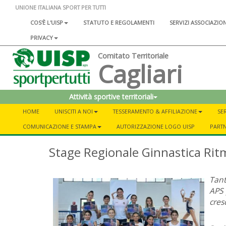
UNIONE ITALIANA SPORT PER TUTTI
COS'È L'UISP
STATUTO E REGOLAMENTI
SERVIZI ASSOCIAZIO
PRIVACY
Comitato Territoriale
Cagliari
Attività sportive territoriali
HOME
UNISCITI A NOI
TESSERAMENTO & AFFILIAZIONE
SER
COMUNICAZIONE E STAMPA
AUTORIZZAZIONE LOGO UISP
PART
Stage Regionale Ginnastica Rit
Tant
APS 
cres