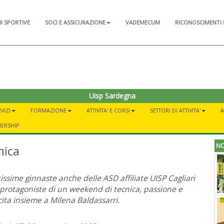
NI SPORTIVE
SOCI E ASSICURAZIONE
VADEMECUM
RICONOSCIMENTI 
Uisp Sardegna
VIZI
FORMAZIONE
ATTIVITA' E CORSI
SETTORI DI ATTIVITA'
A
NERSHIP
NO
mica
issime ginnaste anche delle ASD affiliate UISP Cagliari
protagoniste di un weekend di tecnica, passione e
cita insieme a Milena Baldassarri.