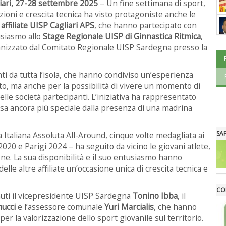
iari, 27-28 settembre 2025
– Un fine settimana di sport,
ioni e crescita tecnica ha visto protagoniste anche le
affiliate UISP Cagliari APS
, che hanno partecipato con
siasmo allo
Stage Regionale UISP di Ginnastica Ritmica
,
nizzato dal Comitato Regionale UISP Sardegna presso la
ti da tutta l’isola, che hanno condiviso un’esperienza
to, ma anche per la possibilità di vivere un momento di
elle società partecipanti. L’iniziativa ha rappresentato
resa ancora più speciale dalla presenza di una madrina
SA
Italiana Assoluta All-Around, cinque volte medagliata ai
020 e Parigi 2024 – ha seguito da vicino le giovani atlete,
e. La sua disponibilità e il suo entusiasmo hanno
lle altre affiliate un’occasione unica di crescita tecnica e
CO
enuti il vicepresidente UISP Sardegna
Tonino Ibba
, il
ucci
e l’assessore comunale
Yuri Marcialis
, che hanno
er la valorizzazione dello sport giovanile sul territorio.