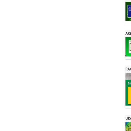
ARE
PA
UIS