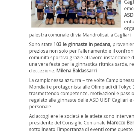
Cagl
emoz
ASD 
entu
orga
palestra comunale di via Mandrolisai, a Cagliari.
Sono state
103 le ginnaste in pedana
, provenien
preziosa non solo per l’allenamento e il confron
comunità sportiva grazie al lavoro instancabile d
una vera festa per la ginnastica ritmica sarda, 
d’eccezione:
Milena Baldassarri
.
La campionessa azzurra – tre volte Campionessa 
Mondiali e protagonista alle Olimpiadi di Tokyo 2
trasmettendo competenze, motivazioni e passion
regalato alle ginnaste delle ASD UISP Cagliari e de
personale.
Ad accogliere le società e le atlete sono interv
presidente del Consiglio Comunale
Marocco Ben
sottolineato l’importanza di eventi come questo p