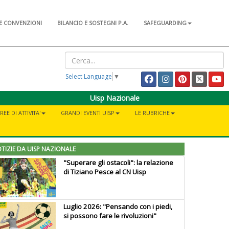
E CONVENZIONI
BILANCIO E SOSTEGNI P.A.
SAFEGUARDING
Select Language
▼
Uisp Nazionale
REE DI ATTIVITA'
GRANDI EVENTI UISP
LE RUBRICHE
TIZIE DA UISP NAZIONALE
"Superare gli ostacoli": la relazione
di Tiziano Pesce al CN Uisp
Luglio 2026: "Pensando con i piedi,
si possono fare le rivoluzioni"