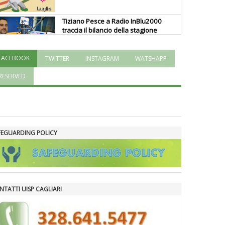
Tiziano Pesce a Radio InBlu2000
traccia il bilancio della stagione
FACEBOOK
TWITTER
INSTAGRAM
WATSHAPP
Ddl Lobby, Uisp: “Il Parlamento
valorizzi le nostre specificità"
RESERVED
La formazione Uisp rallenta ma
prosegue anche in estate
FEGUARDING POLICY
Tiziano Pesce nel Cda di
Fondazione Terzjus: prima riunione
a Roma
NTATTI UISP CAGLIARI