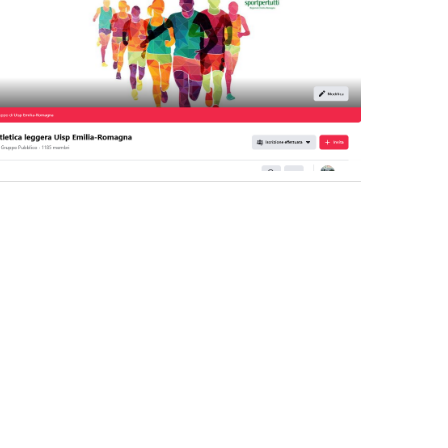
La formazione Uisp rallenta ma
prosegue anche in estate
Tiziano Pesce nel Cda di
Fondazione Terzjus: prima riunione
a Roma