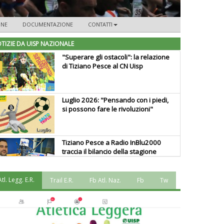
ONE
DOCUMENTAZIONE
CONTATTI
TIZIE DA UISP NAZIONALE
"Superare gli ostacoli": la relazione
di Tiziano Pesce al CN Uisp
Luglio 2026: "Pensando con i piedi,
si possono fare le rivoluzioni"
Tiziano Pesce a Radio InBlu2000
traccia il bilancio della stagione
Atl. Legg. E.R.
Trail E.R.
Fb Atl. Naz.
Fb
Tw
Ddl Lobby, Uisp: “Il Parlamento
valorizzi le nostre specificità"