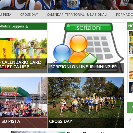
U PISTA
CROSS DAY
CALENDARI TERRITORIALI & NAZIONALI
FORMAZI
NO
 CALENDARIO GARE:
ATLETICA UISP
ISCRIZIONI ONLINE: IRUNNING ER
SU PISTA
CROSS DAY