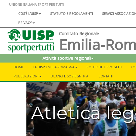
UNIONE ITALIANA SPORT PER TUTTI
COS'È L'UISP
STATUTO E REGOLAMENTI
SERVIZI ASSOCIAZIO
PRIVACY
Comitato Regionale
Emilia-Ro
Attività sportive regionali
HOME
LA UISP EMILIA-ROMAGNA
POLITICHE E PROGETTI
FO
PUBBLICAZIONI
BILANCI E SOSTEGNI P.A.
CONTATTI
Atletica le