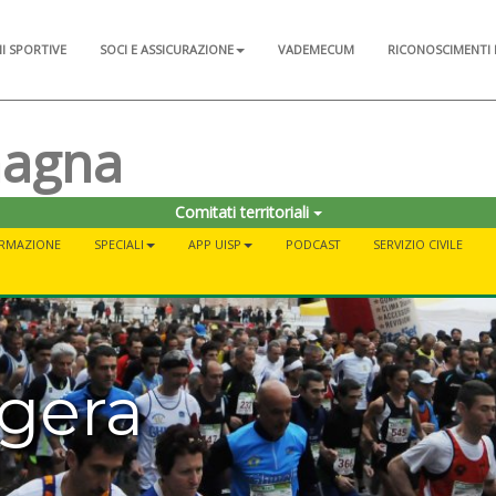
NI SPORTIVE
SOCI E ASSICURAZIONE
VADEMECUM
RICONOSCIMENTI 
magna
Comitati territoriali
RMAZIONE
SPECIALI
APP UISP
PODCAST
SERVIZIO CIVILE
ggera