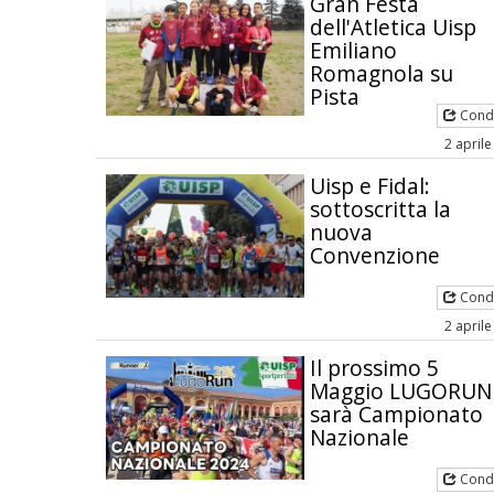
Gran Festa
dell'Atletica Uisp
Emiliano
Romagnola su
Pista
Condi
2 april
Uisp e Fidal:
sottoscritta la
nuova
Convenzione
Condi
2 april
Il prossimo 5
Maggio LUGORUN
sarà Campionato
Nazionale
Condi