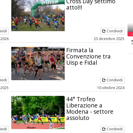
Cross Day settimo
atto!!!
vidi
Condividi
e 2026
23 dicembre 2025
Firmata la
Convenzione tra
Uisp e Fidal
vidi
Condividi
e 2025
10 ottobre 2024
44° Trofeo
Liberazione a
Modena - settore
assoluto
vidi
Condividi