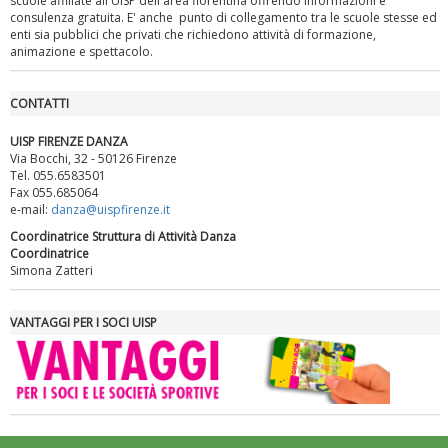
scuole affiliate all'UISP dell'area fiorentina offrendo informazioni e
consulenza gratuita. E' anche punto di collegamento tra le scuole stesse ed
enti sia pubblici che privati che richiedono attività di formazione,
animazione e spettacolo.
CONTATTI
UISP FIRENZE DANZA
Via Bocchi, 32 - 50126 Firenze
Tel. 055.6583501
Fax 055.685064
e-mail:
danza@uispfirenze.it
Luglio 2026: "Pensando con i piedi, si possono fare le
Coordinatrice Struttura di Attività Danza
rivoluzioni"
Coordinatrice
Simona Zatteri
VANTAGGI PER I SOCI UISP