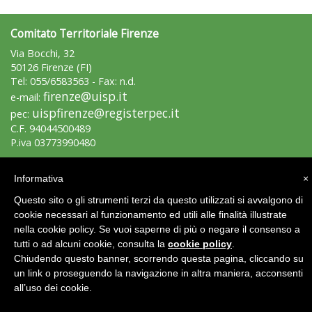
Comitato Territoriale Firenze
Via Bocchi, 32
50126 Firenze (FI)
Tiziano Pesce a Radio InBlu2000 traccia il bilancio della stagione
Tel: 055/6583563 - Fax: n.d.
firenze@uisp.it
e-mail:
uispfirenze@registerpec.it
pec:
C.F. 94044500489
P.iva 03773990480
Area Riservata 2.0
Informativa
×
Questo sito o gli strumenti terzi da questo utilizzati si avvalgono di
cookie necessari al funzionamento ed utili alle finalità illustrate
nella cookie policy. Se vuoi saperne di più o negare il consenso a
tutti o ad alcuni cookie, consulta la
cookie policy
.
Chiudendo questo banner, scorrendo questa pagina, cliccando su
Ddl Lobby, Uisp: “Il Parlamento valorizzi le nostre specificità"
un link o proseguendo la navigazione in altra maniera, acconsenti
all’uso dei cookie.