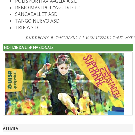
POLISPORTIVA VAGLIA A.S.D.
REMO MASI POL."Ass..Dilett.".
SANCABALLET ASD
TANGO NUEVO ASD
TRIP A.S.D.
pubblicato il: 19/10/2017 | visualizzato 1501 volte
NOTIZIE DA UISP NAZIONALE
ATTIVITÀ
"Superare gli ostacoli": la relazione di Tiziano Pesce al CN Uisp