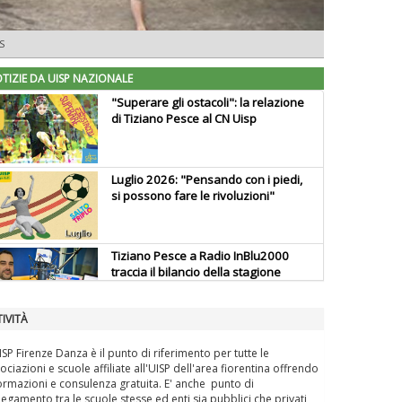
S
TIZIE DA UISP NAZIONALE
"Superare gli ostacoli": la relazione
di Tiziano Pesce al CN Uisp
Luglio 2026: "Pensando con i piedi,
si possono fare le rivoluzioni"
Tiziano Pesce a Radio InBlu2000
traccia il bilancio della stagione
IVITÀ
Ddl Lobby, Uisp: “Il Parlamento
valorizzi le nostre specificità"
ISP Firenze Danza è il punto di riferimento per tutte le
ociazioni e scuole affiliate all'UISP dell'area fiorentina offrendo
ormazioni e consulenza gratuita. E' anche punto di
legamento tra le scuole stesse ed enti sia pubblici che privati