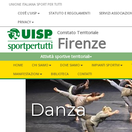
UNIONE ITALIANA SPORT PER TUTTI
COS'È L'UISP
STATUTO E REGOLAMENTI
SERVIZI ASSOCIAZIO
PRIVACY
Comitato Territoriale
Firenze
Attività sportive territoriali
HOME
CHI SIAMO
DOVE SIAMO
IMPIANTI SPORTIVI
MANIFESTAZIONI
BIBLIOTECA
CONTATTI
Danza