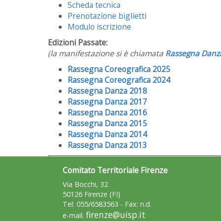
Scheda tecnica
Prenotazione biglietti
Modulo iscrizione
Edizioni Passate:
(la manifestazione si è chiamata
Rassegna Danz
Rassegna Coreografica 2025
Rassegna Coreografica 2024
Rassegna Danza 2018
Rassegna Danza 2017
Rassegna Danza 2016
Rassegna Danza 2015
Rassegna Danza 2014
Rassegna Danza 2013
Comitato Territoriale Firenze
Via Bocchi, 32
50126 Firenze (FI)
Tel: 055/6583563 - Fax: n.d.
firenze@uisp.it
e-mail: