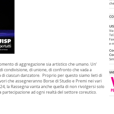
che
CO
UI
Via
Tel
Fax
e-m
Coo
Coo
Sim
momento di aggregazione sia artistico che umano. Un'
 condivisione, di unione, di confronto che vada a
VAN
va di ciascun danzatore. Proprio per questo siamo lieti di
avori che assegneranno Borse di Studio e Premi nei vari
 2024, la Rassegna vanta anche quella di non rivolgersi solo
a partecipazione ad ogni realtà del settore coreutico.