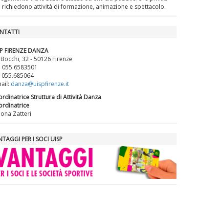
La formazione Uisp rallenta ma
 richiedono attività di formazione, animazione e spettacolo.
prosegue anche in estate
NTATTI
Tiziano Pesce nel Cda di
SP FIRENZE DANZA
Fondazione Terzjus: prima riunione
 Bocchi, 32 - 50126 Firenze
a Roma
. 055.6583501
 055.685064
ail:
danza@uispfirenze.it
rdinatrice Struttura di Attività Danza
rdinatrice
ona Zatteri
TAGGI PER I SOCI UISP