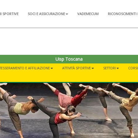
NI SPORTIVE
SOCI E ASSICURAZIONE
VADEMECUM
RICONOSCIMENTI 
Uisp Toscana
TESSERAMENTO E AFFILIAZIONE
ATTIVITÀ SPORTIVE
SETTORI
CORSI 