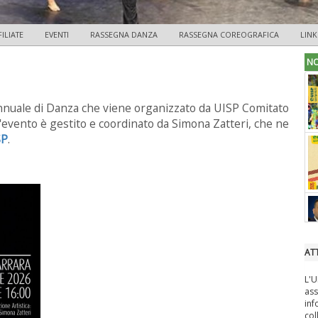
ILIATE
EVENTI
RASSEGNA DANZA
RASSEGNA COREOGRAFICA
LINK
NO
annuale di Danza che viene organizzato da UISP Comitato
 L'evento è gestito e coordinato da Simona Zatteri, che ne
SP
.
ATT
L'U
ass
inf
col