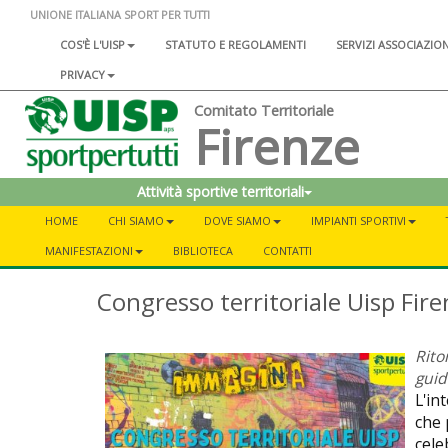
UNIONE ITALIANA SPORT PER TUTTI
COS'È L'UISP
STATUTO E REGOLAMENTI
SERVIZI ASSOCIAZIO
PRIVACY
Comitato Territoriale
Firenze
Attività sportive territoriali
HOME
CHI SIAMO
DOVE SIAMO
IMPIANTI SPORTIVI
MANIFESTAZIONI
BIBLIOTECA
CONTATTI
Congresso territoriale Uisp Fir
Rito
guid
L'in
che 
cele