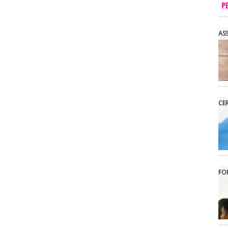
AS
CE
FO