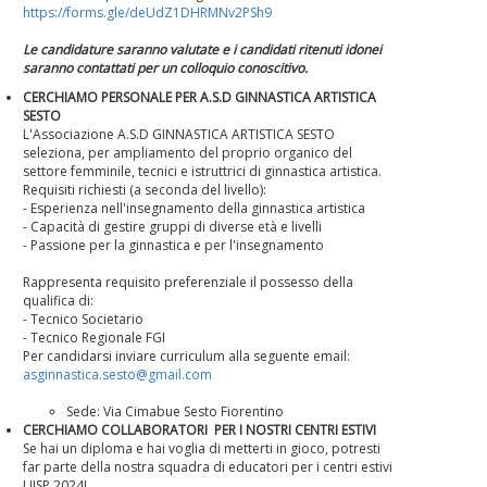
https://forms.gle/deUdZ1DHRMNv2PSh9
Le candidature saranno valutate e i candidati ritenuti idonei
saranno contattati per un colloquio conoscitivo.
CERCHIAMO PERSONALE PER A.S.D GINNASTICA ARTISTICA
SESTO
L'Associazione A.S.D GINNASTICA ARTISTICA SESTO
seleziona, per ampliamento del proprio organico del
settore femminile, tecnici e istruttrici di ginnastica artistica.
Requisiti richiesti (a seconda del livello):
- Esperienza nell'insegnamento della ginnastica artistica
- Capacità di gestire gruppi di diverse età e livelli
- Passione per la ginnastica e per l'insegnamento
Rappresenta requisito preferenziale il possesso della
qualifica di:
- Tecnico Societario
- Tecnico Regionale FGI
Per candidarsi inviare curriculum alla seguente email:
asginnastica.sesto@gmail.com
Sede: Via Cimabue Sesto Fiorentino
CERCHIAMO COLLABORATORI PER I NOSTRI CENTRI ESTIVI
Se hai un diploma e hai voglia di metterti in gioco, potresti
far parte della nostra squadra di educatori per i centri estivi
UISP 2024!