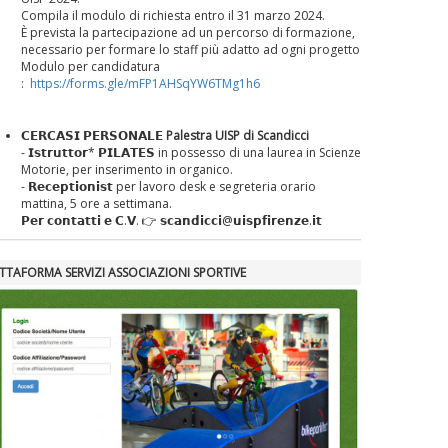
Compila il modulo di richiesta entro il 31 marzo 2024.
È prevista la partecipazione ad un percorso di formazione,
necessario per formare lo staff più adatto ad ogni progetto
Modulo per candidatura
:
https://forms.gle/mFP1AHSqYW6TMg1h6
𝗖𝗘𝗥𝗖𝗔𝗦𝗜 𝗣𝗘𝗥𝗦𝗢𝗡𝗔𝗟𝗘
Palestra UISP di Scandicci
- 𝗜𝘀𝘁𝗿𝘂𝘁𝘁𝗼𝗿* 𝗣𝗜𝗟𝗔𝗧𝗘𝗦 in possesso di una laurea in Scienze
Motorie, per inserimento in organico.
- 𝗥𝗲𝗰𝗲𝗽𝘁𝗶𝗼𝗻𝗶𝘀𝘁 per lavoro desk e segreteria orario
mattina, 5 ore a settimana.
𝗣𝗲𝗿 𝗰𝗼𝗻𝘁𝗮𝘁𝘁𝗶 𝗲 𝗖.𝗩. 👉 𝘀𝗰𝗮𝗻𝗱𝗶𝗰𝗰𝗶@𝘂𝗶𝘀𝗽𝗳𝗶𝗿𝗲𝗻𝘇𝗲.𝗶𝘁
ATTAFORMA SERVIZI ASSOCIAZIONI SPORTIVE