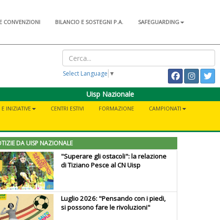
E CONVENZIONI
BILANCIO E SOSTEGNI P.A.
SAFEGUARDING
Select Language
▼
Uisp Nazionale
E INIZIATIVE
CENTRI ESTIVI
FORMAZIONE
CAMPIONATI
TIZIE DA UISP NAZIONALE
"Superare gli ostacoli": la relazione
di Tiziano Pesce al CN Uisp
Luglio 2026: "Pensando con i piedi,
si possono fare le rivoluzioni"