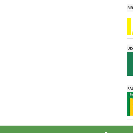
BI
UI
PA