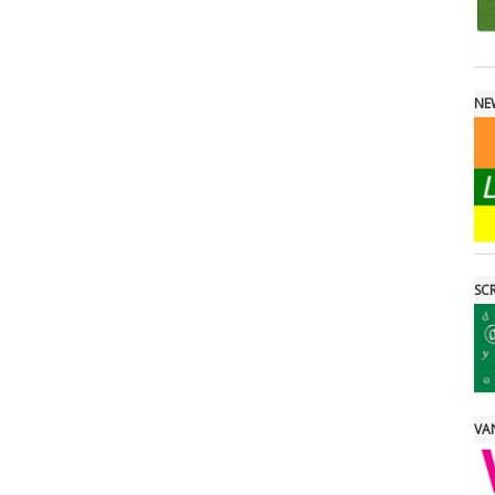
NE
SCR
VAN