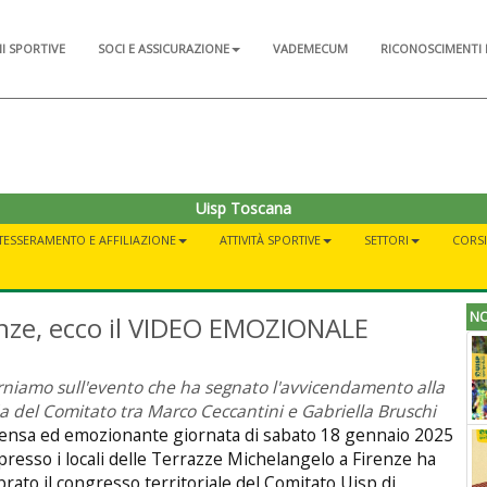
NI SPORTIVE
SOCI E ASSICURAZIONE
VADEMECUM
RICONOSCIMENTI 
Uisp Toscana
TESSERAMENTO E AFFILIAZIONE
ATTIVITÀ SPORTIVE
SETTORI
CORSI 
NO
enze, ecco il VIDEO EMOZIONALE
rniamo sull'evento che ha segnato l'avvicendamento alla
a del Comitato tra Marco Ceccantini e Gabriella Bruschi
tensa ed emozionante giornata di sabato 18 gennaio 2025
presso i locali delle Terrazze Michelangelo a Firenze ha
brato il congresso territoriale del Comitato Uisp di