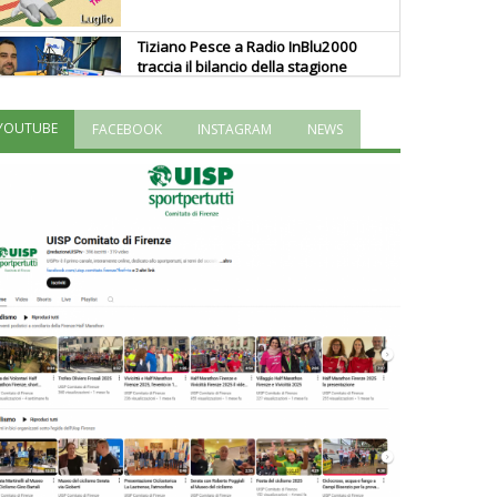
Tiziano Pesce a Radio InBlu2000
traccia il bilancio della stagione
YOUTUBE
FACEBOOK
INSTAGRAM
NEWS
Ddl Lobby, Uisp: “Il Parlamento
valorizzi le nostre specificità"
La formazione Uisp rallenta ma
prosegue anche in estate
Tiziano Pesce nel Cda di
Fondazione Terzjus: prima riunione
a Roma