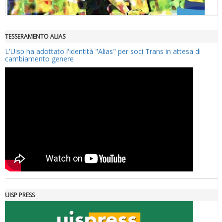
TESSERAMENTO ALIAS
"Superare gli ostacoli": la relazione di Tiziano Pesce al CN Uisp
L'Uisp ha adottato l'identità "Alias" per soci Trans in attesa di
cambiamento genere
Luglio 2026: "Pensando con i piedi, si possono fare le
rivoluzioni"
UISP PRESS