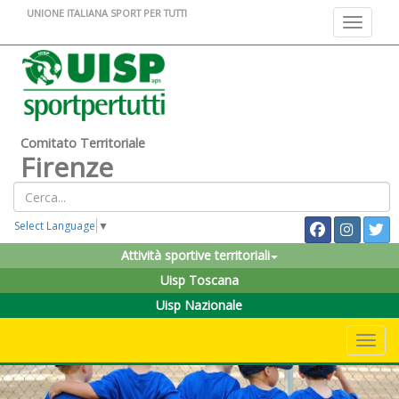
UNIONE ITALIANA SPORT PER TUTTI
Toggle na
Comitato Territoriale
Firenze
Select Language
▼
Attività sportive territoriali
Uisp Toscana
Uisp Nazionale
Toggle 