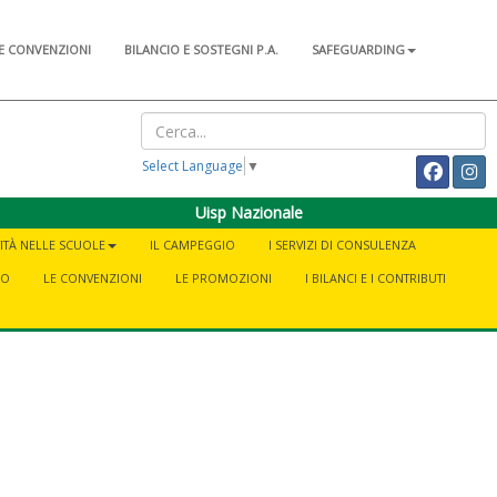
E CONVENZIONI
BILANCIO E SOSTEGNI P.A.
SAFEGUARDING
Select Language
▼
Uisp Nazionale
VITÀ NELLE SCUOLE
IL CAMPEGGIO
I SERVIZI DI CONSULENZA
NO
LE CONVENZIONI
LE PROMOZIONI
I BILANCI E I CONTRIBUTI