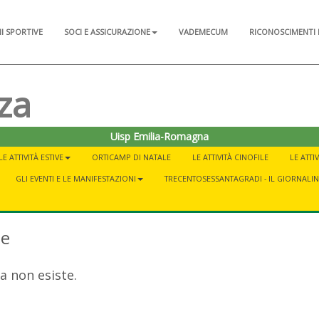
NI SPORTIVE
SOCI E ASSICURAZIONE
VADEMECUM
RICONOSCIMENTI 
za
Uisp Emilia-Romagna
LE ATTIVITÀ ESTIVE
ORTICAMP DI NATALE
LE ATTIVITÀ CINOFILE
LE ATTI
GLI EVENTI E LE MANIFESTAZIONI
TRECENTOSESSANTAGRADI - IL GIORNALI
te
a non esiste.