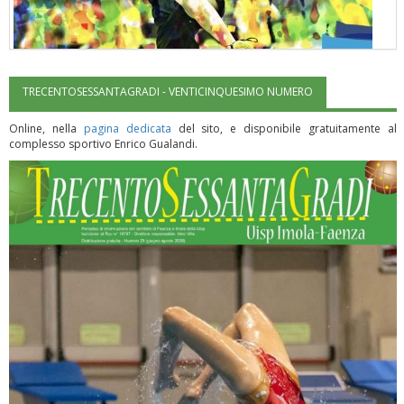
TRECENTOSESSANTAGRADI - VENTICINQUESIMO NUMERO
"Superare gli ostacoli": la relazione di Tiziano Pesce al CN Uisp
Online, nella
pagina dedicata
del sito, e disponibile gratuitamente al
complesso sportivo Enrico Gualandi.
Luglio 2026: "Pensando con i piedi, si possono fare le
rivoluzioni"