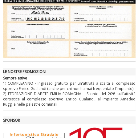
Ddl Lobby, Uisp: “Il Parlamento valorizzi le nostre specificità"
LE NOSTRE PROMOZIONI
Sempre attive
1) COMPLEANNO - Ingresso gratuito per un'attività a scelta al complesso
sportivo Enrico Gualandi (anche per chi non ha mai frequentato l'impianto)
2) FEDERAZIONE DIABETE EMILIA-ROMAGNA - Sconto del 20% sull’attività
corsistica al complesso sportivo Enrico Gualandi, all'impianto Amedeo
Ruggi e nelle palestre comunali
La formazione Uisp rallenta ma prosegue anche in estate
SPONSOR