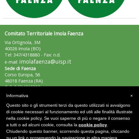
Comitato Territoriale Imola Faenza
Via Ortignola, 3M
40026 Imola (BO)
Tel: 347/4318880 - Fax: n.d.
imolafaenza@uisp.it
e-mail:
Sede di Faenza
Corso Europa, 56
48018 Faenza (RA)
Cell: 347/4318880
imolafaenza@uisp.it
e-mail:
Informativa
×
Questo sito o gli strumenti terzi da questo utilizzati si avvalgono
C.F.: 90028850379
di cookie necessari al funzionamento ed utili alle finalità illustrate
nella cookie policy. Se vuoi saperne di più o negare il consenso
Area Riservata 2.0
a tutti o ad alcuni cookie, consulta la
cookie policy
.
Chiudendo questo banner, scorrendo questa pagina, cliccando
su un link o proseguendo la navigazione in altra maniera,