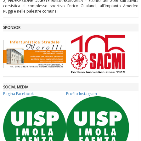
2) FEDERAZIONE DIABETE EMILIA-ROMAGNA - Sconto del 20% sull’attività
corsistica al complesso sportivo Enrico Gualandi, all'impianto Amedeo
Ruggi e nelle palestre comunali
La formazione Uisp rallenta ma prosegue anche in estate
SPONSOR
SOCIAL MEDIA
Pagina Facebook
Profilo Instagram
Tiziano Pesce nel Cda di Fondazione Terzjus: prima riunione a
Roma