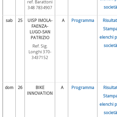
ref. Barattoni
società
348 7834907
sab
25
UISP IMOLA-
A
Programma
Risultat
FAENZA-
Stamp
LUGO-
SAN
elenchi
p
PATRIZIO
società
Ref. Sig.
Longhi 370-
3437152
dom
26
BIKE
A
Programma
Risultat
INNOVATION
Stamp
elenchi
p
s
ocietà