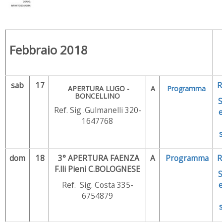
Febbraio 2018
sab
17
R
APERTURA LUGO -
A
Programma
BONCELLINO
Ref. Sig .Gulmanelli 320-
1647768
dom
18
3° APERTURA FAENZA
A
Programma
R
F.lli Pieni C.BOLOGNESE
Ref. Sig. Costa 335-
6754879