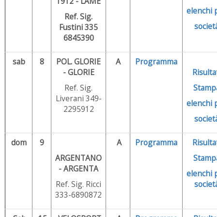
1912 - LAME
elenchi
Ref. Sig.
societ
Fustini 335
6845390
sab
8
POL. GLORIE
A
Programma
- GLORIE
Risulta
Ref. Sig.
Stamp
Liverani 349-
elenchi
2295912
societ
dom
9
A
Programma
Risulta
ARGENTANO
Stamp
- ARGENTA
elenchi
Ref. Sig. Ricci
societ
333-6890872