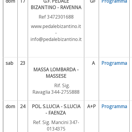
dom
17
G.F. PEDALE
GF
Programma
BIZANTINO - RAVENNA
Ref 3472301688
www.pedalebizantino.it
-
info@pedalebizantino.it
sab
23
A
Programma
MASSA LOMBARDA -
MASSESE
Rif. Sig.
Ravaglia 344-2755888
dom
24
POL. S.LUCIA - S.LUCIA
A+P
Programma
- FAENZA
Ref. Sig. Mancini 347-
0134375