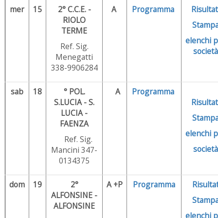
mer
15
2° C.C.E. -
A
Programma
Risultat
RIOLO
Stamp
TERME
elenchi
p
Ref. Sig.
società
Menegatti
338-9906284
sab
18
° POL.
A
Programma
S.LUCIA - S.
Risultat
LUCIA -
Stamp
FAENZA
elenchi 
Ref. Sig.
società
Mancini 347-
0134375
dom
19
2°
A +P
Programma
Risultat
ALFONSINE -
Stamp
ALFONSINE
elenchi 