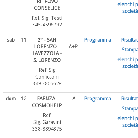
RITROVO
elenchi 
CONSELICE
società
Ref. Sig. Testi
345-4596792
sab
11
2° -
SAN
Programma
Risultat
LORENZO -
A+P
Stamp
LAVEZZOLA -
elenchi 
S. LORENZO
società
Ref. Sig.
Conficconi
349 3806628
dom
12
FAENZA-
A
Programma
Risultat
COSMOHELP
Stamp
Ref.
elenchi
p
Sig. Garavini
società
338-8894375