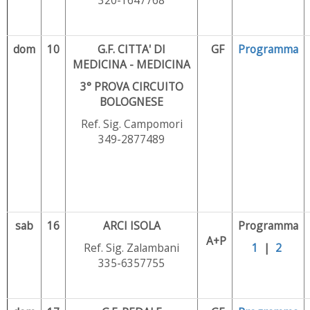
320-1647768
dom
10
G.F. CITTA' DI
GF
Programma
MEDICINA - MEDICINA
3° PROVA CIRCUITO
BOLOGNESE
Ref. Sig. Campomori
349-2877489
sab
16
ARCI ISOLA
Programma
A+P
Ref. Sig. Zalambani
1
|
2
335-6357755