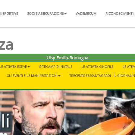
NI SPORTIVE
SOCI E ASSICURAZIONE
VADEMECUM
RICONOSCIMENTI 
za
Uisp Emilia-Romagna
LE ATTIVITÀ ESTIVE
ORTICAMP DI NATALE
LE ATTIVITÀ CINOFILE
LE ATTI
GLI EVENTI E LE MANIFESTAZIONI
TRECENTOSESSANTAGRADI - IL GIORNALI
li