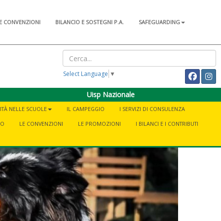
E CONVENZIONI
BILANCIO E SOSTEGNI P.A.
SAFEGUARDING
Select Language
▼
Uisp Nazionale
VITÀ NELLE SCUOLE
IL CAMPEGGIO
I SERVIZI DI CONSULENZA
NO
LE CONVENZIONI
LE PROMOZIONI
I BILANCI E I CONTRIBUTI