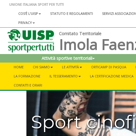
UNIONE ITALIANA SPORT PER TUTTI
COS'È L'UISP
STATUTO E REGOLAMENTI
SERVIZI ASSOCIAZIO
PRIVACY
Comitato Territoriale
Imola Faen
Attività sportive territoriali
HOME
CHI SIAMO
LE ATTIVITÀ
ORTICAMP DI PASQUA
LA FORMAZIONE
IL TESSERAMENTO
LA CERTIFICAZIONE MEDICA
CONTATTI E ORARI
Sport cinofi