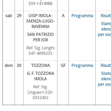
339-1474988
sab
29
UISP IMOLA-
A
Programma
Risult
FAENZA-LUGO-
Stam
RAVENNA
elenc
SAN PATRIZIO
per soc
PER IOR
Ref. Sig. Longhi
347-4099235
dom
30
TOZZONA
GF
Programma
Risult
G. F. TOZZONA
Stam
IMOLA
elenc
per soc
Ref. Sig.
Linguerri 320-
0332432