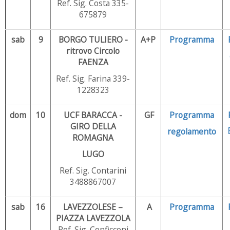
Ref. Sig. Costa 335-
675879
sab
9
BORGO TULIERO -
A+P
Programma
ritrovo Circolo
FAENZA
Ref. Sig. Farina 339-
1228323
dom
10
UCF BARACCA -
GF
Programma
GIRO DELLA
regolamento
ROMAGNA
LUGO
Ref. Sig. Contarini
3488867007
sab
16
LAVEZZOLESE –
A
Programma
PIAZZA LAVEZZOLA
Ref. Sig. Conficconi