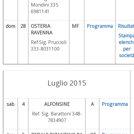
Mondini 335
6981141
dom
28
OSTERIA
MF
Programma
Risultat
RAVENNA
Stamp
Ref.Sig. Pruccioli
elench
333-8031100
per
societ
Luglio 2015
sab
4
ALFONSINE
A
Programma
Ref. Sig. Barattoni 348-
7834907