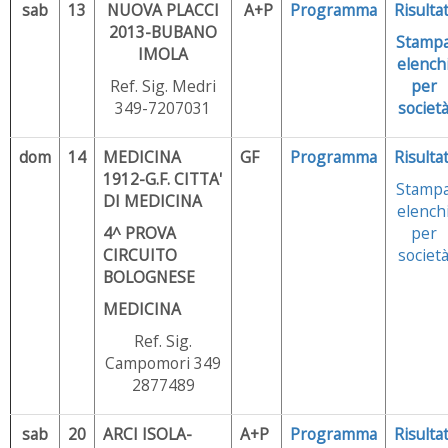
sab
13
NUOVA PLACCI
A+P
Programma
Risultat
2013-BUBANO
Stamp
IMOLA
elench
Ref. Sig. Medri
per
349-7207031
societ
dom
14
MEDICINA
GF
Programma
Risultat
1912-G.F. CITTA'
Stamp
DI MEDICINA
elench
4^ PROVA
per
CIRCUITO
societ
BOLOGNESE
MEDICINA
Ref. Sig.
Campomori 349
2877489
sab
20
ARCI ISOLA-
A+P
Programma
Risultat