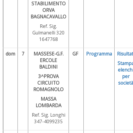
STABILIMENTO
ORVA
BAGNACAVALLO
Ref. Sig.
Gulmanelli 320
1647768
dom
7
MASSESE-G.F.
GF
Programma
Risultat
ERCOLE
Stamp
BALDINI
elench
3^PROVA
per
CIRCUITO
societ
ROMAGNOLO
MASSA
LOMBARDA
Ref. Sig. Longhi
347-4099235