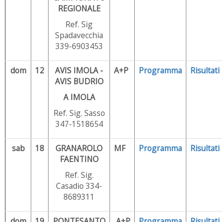
REGIONALE
Ref. Sig
Spadavecchia
339-6903453
dom
12
AVIS IMOLA -
A+P
Programma
Risultati
AVIS BUDRIO
A IMOLA
Ref. Sig. Sasso
347-1518654
sab
18
GRANAROLO
MF
Programma
Risultati
FAENTINO
Ref. Sig.
Casadio 334-
8689311
dom
19
PONTESANTO
A+P
Programma
Risultati