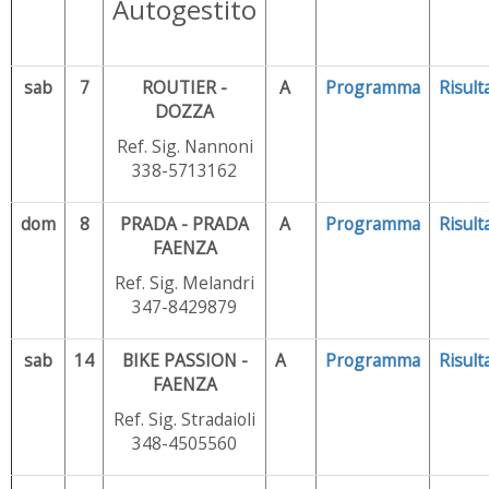
Autogestito
sab
7
ROUTIER -
A
Programma
Risulta
DOZZA
Ref. Sig. Nannoni
338-5713162
dom
8
PRADA - PRADA
A
Programma
Risulta
FAENZA
Ref. Sig. Melandri
347-8429879
sab
14
BIKE PASSION -
A
Programma
Risulta
FAENZA
Ref. Sig. Stradaioli
348-4505560