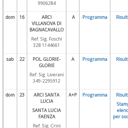
9906284
dom
16
ARCI
A
Programma
Risult
VILLANOVA DI
BAGNACAVALLO
Ref. Sig. Foschi
328 1144661
sab
22
POL. GLORIE-
A
Programma
Risult
GLORIE
Ref. Sig. Liverani
349-2295912
dom
23
ARCI SANTA
A+P
Programma
Risult
LUCIA
Stam
SANTA LUCIA
elenc
FAENZA
per soc
Ref. Sig. Crini