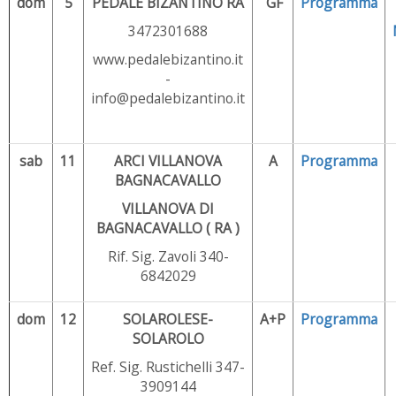
dom
5
PEDALE BIZANTINO RA
GF
Programma
3472301688
www.pedalebizantino.it
-
info@pedalebizantino.it
sab
11
ARCI VILLANOVA
A
Programma
BAGNACAVALLO
VILLANOVA DI
BAGNACAVALLO ( RA )
Rif. Sig. Zavoli 340-
6842029
dom
12
SOLAROLESE-
A+P
Programma
SOLAROLO
Ref. Sig. Rustichelli 347-
3909144