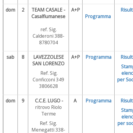
dom
2
TEAM CASALE -
A+P
Risult
Casalfiumanese
Programma
ref. Sig.
Calderoni 388-
8780704
sab
8
LAVEZZOLESE
A+P
Programma
Risult
SAN LORENZO
Stam
Ref. Sig.
elenc
Conficconi 349
per
Soc
3806628
dom
9
C.C.E. LUGO -
A
Programma
Risult
ritrovo Riolo
Stam
Terme
elenc
Ref. Sig.
per soc
Menegatti 338-