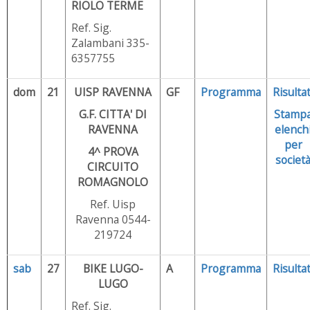
RIOLO TERME
Ref. Sig.
Zalambani 335-
6357755
dom
21
UISP RAVENNA
GF
Programma
Risultat
G.F. CITTA' DI
Stamp
RAVENNA
elench
per
4^ PROVA
societ
CIRCUITO
ROMAGNOLO
Ref. Uisp
Ravenna 0544-
219724
sab
27
BIKE LUGO-
A
Programma
Risultat
LUGO
Ref. Sig.