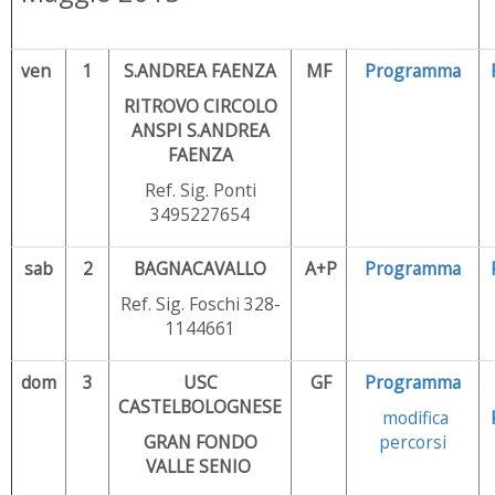
ven
1
S.ANDREA FAENZA
MF
Programma
RITROVO CIRCOLO
ANSPI S.ANDREA
FAENZA
Ref. Sig. Ponti
3495227654
sab
2
BAGNACAVALLO
A+P
Programma
Ref. Sig. Foschi 328-
1144661
dom
3
USC
GF
Programma
CASTELBOLOGNESE
modifica
GRAN FONDO
percorsi
VALLE SENIO