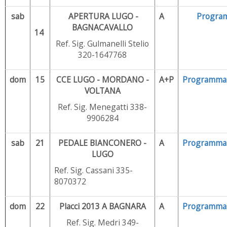
sab
APERTURA LUGO -
A
Progra
BAGNACAVALLO
14
Ref. Sig. Gulmanelli Stelio
320-1647768
dom
15
CCE LUGO - MORDANO -
A+P
Programma
VOLTANA
Ref. Sig. Menegatti 338-
9906284
sab
21
PEDALE BIANCONERO -
A
Programma
LUGO
Ref. Sig. Cassani 335-
8070372
dom
22
Placci 2013 A BAGNARA
A
Programma
Ref. Sig. Medri 349-