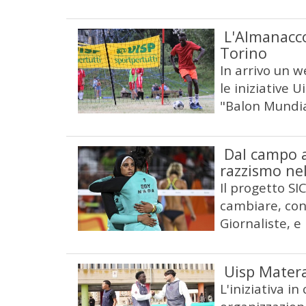
L'Almanacco
Torino
In arrivo un w
le iniziative 
"Balon Mundia
Dal campo a
razzismo nel
Il progetto SI
cambiare, con 
Giornaliste, e
Uisp Matera
L'iniziativa in