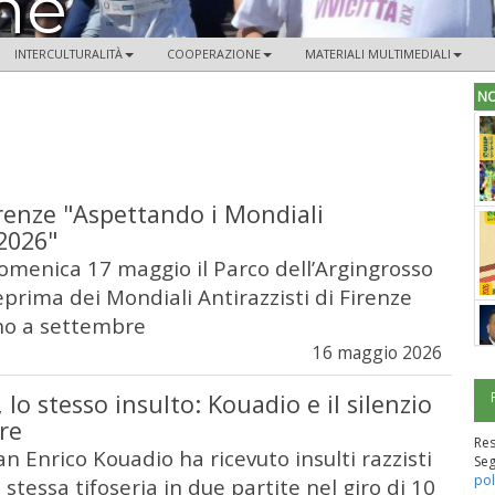
ne
INTERCULTURALITÀ
COOPERAZIONE
MATERIALI MULTIMEDIALI
NO
renze "Aspettando i Mondiali
 2026"
omenica 17 maggio il Parco dell’Argingrosso
eprima dei Mondiali Antirazzisti di Firenze
no a settembre
16 maggio 2026
 lo stesso insulto: Kouadio e il silenzio
re
Re
ean Enrico Kouadio ha ricevuto insulti razzisti
Seg
pol
 stessa tifoseria in due partite nel giro di 10