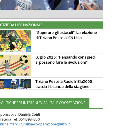
TIZIE DA UISP NAZIONALE
"Superare gli ostacoli": la relazione
di Tiziano Pesce al CN Uisp
Luglio 2026: "Pensando con i piedi,
si possono fare le rivoluzioni"
Tiziano Pesce a Radio InBlu2000
traccia il bilancio della stagione
POLITICHE PER INTERCULTURALITA' E COOPERAZIONE
Ddl Lobby, Uisp: “Il Parlamento
valorizzi le nostre specificità"
sponsabile:
Daniela Conti
reteria Tel. 06/43984350
iticheinterculturalitaecooperazione@uisp.it