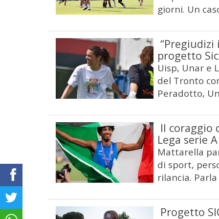
giorni. Un cas
“Pregiudizi 
progetto Sic
Uisp, Unar e 
del Tronto co
Peradotto, Un
Il coraggio 
Lega serie 
Mattarella par
di sport, perso
rilancia. Parla
Progetto SIC