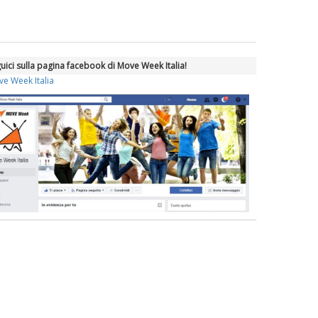
La formazione Uisp rallenta ma
prosegue anche in estate
uici sulla pagina facebook di Move Week Italia!
Tiziano Pesce nel Cda di
Fondazione Terzjus: prima riunione
e Week Italia
a Roma