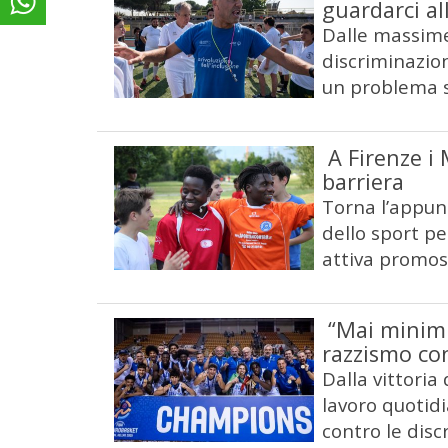
guardarci al
Dalle massime 
discriminazion
un problema s
A Firenze i 
barriera
Torna l’appun
dello sport pe
attiva promos
“Mai minimiz
razzismo con
Dalla vittoria
lavoro quotidi
contro le disc