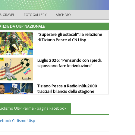
& GRAVEL
FOTOGALLERY
ARCHIVIO
TIZIE DA UISP NAZIONALE
"Superare gli ostacoli": la relazione
di Tiziano Pesce al CN Uisp
Luglio 2026: "Pensando con i piedi,
si possono fare le rivoluzioni"
Tiziano Pesce a Radio InBlu2000
traccia il bilancio della stagione
Ciclismo UISP Parma - pagina Facebook
Ddl Lobby, Uisp: “Il Parlamento
valorizzi le nostre specificità"
ebook Ciclismo Uisp