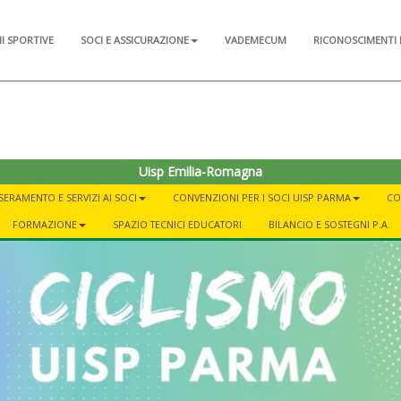
NI SPORTIVE
SOCI E ASSICURAZIONE
VADEMECUM
RICONOSCIMENTI 
Uisp Emilia-Romagna
SERAMENTO E SERVIZI AI SOCI
CONVENZIONI PER I SOCI UISP PARMA
CO
FORMAZIONE
SPAZIO TECNICI EDUCATORI
BILANCIO E SOSTEGNI P.A.