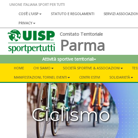
UNIONE ITALIANA SPORT PER TUTTI
COS'È L'UISP
STATUTO E REGOLAMENTI
SERVIZI ASSOCIAZIO
PRIVACY
Comitato Territoriale
Parma
Attività sportive territoriali
HOME
CHI SIAMO
SOCIETÀ SPORTIVE & ASSOCIAZIONI
TES
MANIFESTAZIONI, TORNEI, EVENTI
CENTRI ESTIVI
SOLIDARIETÀ
Ciclismo