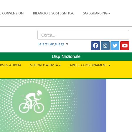
E CONVENZIONI
BILANCIO E SOSTEGNI P.A.
SAFEGUARDING
Select Language
▼
Uisp Nazionale
RSI & ATTIVITÀ
SETTORI D'ATTIVITÀ
AREE E COORDINAMENTI