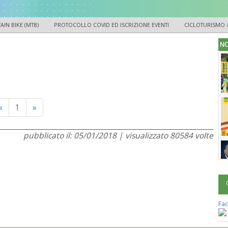
IN BIKE (MTB)
PROTOCOLLO COVID ED ISCRIZIONE EVENTI
CICLOTURISMO 
NO
Previous
Next
«
1
»
pubblicato il: 05/01/2018 | visualizzato 80584 volte
Fac