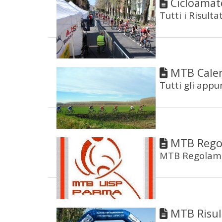
Cicloamato
Tutti i Risult
MTB Calen
Tutti gli app
MTB Rego
MTB Regolame
MTB Risul