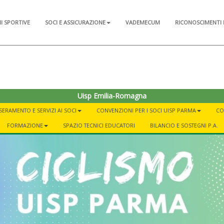
NI SPORTIVE
SOCI E ASSICURAZIONE
VADEMECUM
RICONOSCIMENTI 
Uisp Emilia-Romagna
SERAMENTO E SERVIZI AI SOCI
CONVENZIONI PER I SOCI UISP PARMA
CO
FORMAZIONE
SPAZIO TECNICI EDUCATORI
BILANCIO E SOSTEGNI P.A.