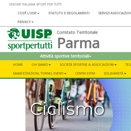
UNIONE ITALIANA SPORT PER TUTTI
COS'È L'UISP
STATUTO E REGOLAMENTI
SERVIZI ASSOCIAZIO
PRIVACY
Comitato Territoriale
Parma
Attività sportive territoriali
HOME
CHI SIAMO
SOCIETÀ SPORTIVE & ASSOCIAZIONI
TES
MANIFESTAZIONI, TORNEI, EVENTI
CENTRI ESTIVI
SOLIDARIETÀ
Ciclismo