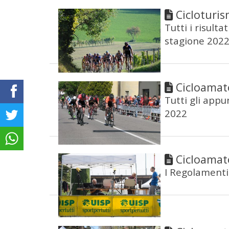
Cicloturis
Tutti i risult
stagione 202
Cicloamat
Tutti gli app
2022
Cicloamat
I Regolamenti