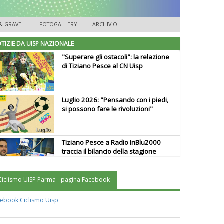
& GRAVEL
FOTOGALLERY
ARCHIVIO
TIZIE DA UISP NAZIONALE
"Superare gli ostacoli": la relazione
di Tiziano Pesce al CN Uisp
Luglio 2026: "Pensando con i piedi,
si possono fare le rivoluzioni"
Tiziano Pesce a Radio InBlu2000
traccia il bilancio della stagione
Ciclismo UISP Parma - pagina Facebook
Ddl Lobby, Uisp: “Il Parlamento
valorizzi le nostre specificità"
ebook Ciclismo Uisp