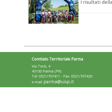
I risultati d
Comitato Territoriale Parma
Via Testi, 4
43100 Parma (PR)
Tel: 0521/707411 - Fax: 0521/707420
parma@uisp.it
e-mail: