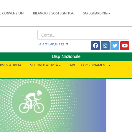
E CONVENZIONI
BILANCIO E SOSTEGNI P.A.
SAFEGUARDING
Select Language
▼
Uisp Nazionale
RSI & ATTIVITÀ
SETTORI D'ATTIVITÀ
AREE E COORDINAMENTI