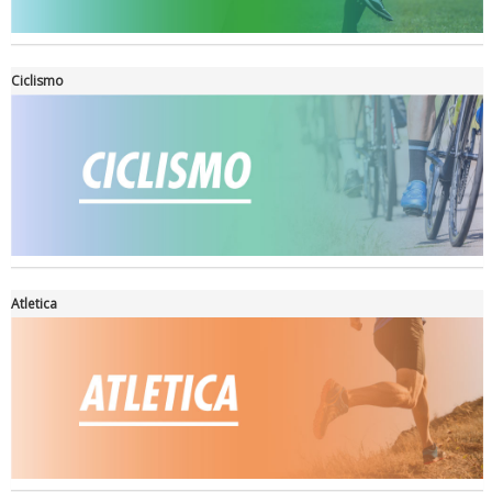
Ciclismo
Ddl Lobby, Uisp: “Il Parlamento valorizzi le nostre specificità"
Atletica
La formazione Uisp rallenta ma prosegue anche in estate