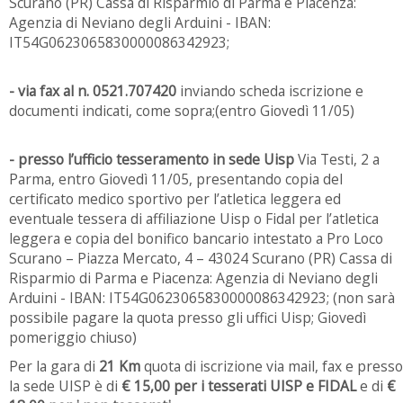
Scurano (PR) Cassa di Risparmio di Parma e Piacenza:
Agenzia di Neviano degli Arduini - IBAN:
IT54G0623065830000086342923;
- via fax al n. 0521.707420
inviando scheda iscrizione e
documenti indicati, come sopra;(entro Giovedì 11/05)
- presso l’ufficio tesseramento in sede Uisp
Via Testi, 2 a
Parma, entro Giovedì 11/05, presentando copia del
certificato medico sportivo per l’atletica leggera ed
eventuale tessera di affiliazione Uisp o Fidal per l’atletica
leggera e copia del bonifico bancario intestato a Pro Loco
Scurano – Piazza Mercato, 4 – 43024 Scurano (PR) Cassa di
Risparmio di Parma e Piacenza: Agenzia di Neviano degli
Arduini - IBAN: IT54G0623065830000086342923; (non sarà
possibile pagare la quota presso gli uffici Uisp; Giovedì
pomeriggio chiuso)
Per la gara di
21 Km
quota di iscrizione via mail, fax e presso
la sede UISP è di
€ 15,00 per i tesserati UISP e FIDAL
e di
€