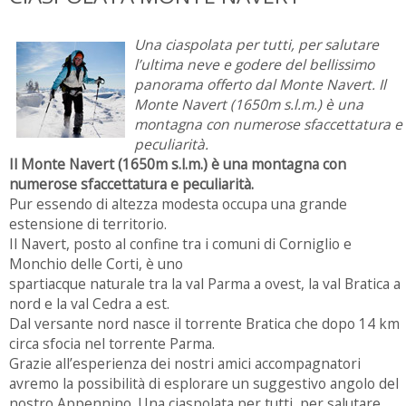
Una ciaspolata per tutti, per salutare
l’ultima neve e godere del bellissimo
panorama offerto dal Monte Navert. Il
Monte Navert (1650m s.l.m.) è una
montagna con numerose sfaccettatura e
peculiarità.
Il Monte Navert (1650m s.l.m.) è una montagna con
numerose sfaccettatura e peculiarità.
Pur essendo di altezza modesta occupa una grande
estensione di territorio.
Il Navert, posto al confine tra i comuni di Corniglio e
Monchio delle Corti, è uno
spartiacque naturale tra la val Parma a ovest, la val Bratica a
nord e la val Cedra a est.
Dal versante nord nasce il torrente Bratica che dopo 14 km
circa sfocia nel torrente Parma.
Grazie all’esperienza dei nostri amici accompagnatori
avremo la possibilità di esplorare un suggestivo angolo del
nostro Appennino. Una ciaspolata per tutti, per salutare