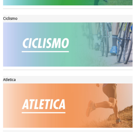
Ciclismo
Ddl Lobby, Uisp: “Il Parlamento valorizzi le nostre specificità"
Atletica
La formazione Uisp rallenta ma prosegue anche in estate