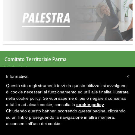
Comitato Territoriale Parma
Via Testi, 4
43100 Parma (PR)
Informativa
×
Tel: 0521/707411 - Fax: 0521/707420
parma@uisp.it
Questo sito o gli strumenti terzi da questo utilizzati si avvalgono
e-mail:
di cookie necessari al funzionamento ed utili alle finalità illustrate
nella cookie policy. Se vuoi saperne di più o negare il consenso
Area Riservata 2.0
a tutti o ad alcuni cookie, consulta la
cookie policy
.
Chiudendo questo banner, scorrendo questa pagina, cliccando
su un link o proseguendo la navigazione in altra maniera,
acconsenti all’uso dei cookie.