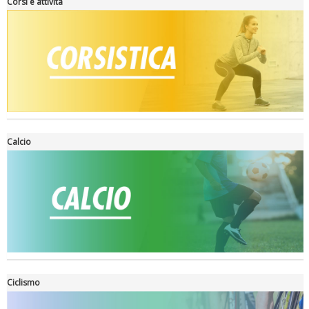
Corsi e attività
Tiziano Pesce a Radio InBlu2000 traccia il bilancio della stagione
Calcio
Ciclismo
Ddl Lobby, Uisp: “Il Parlamento valorizzi le nostre specificità"