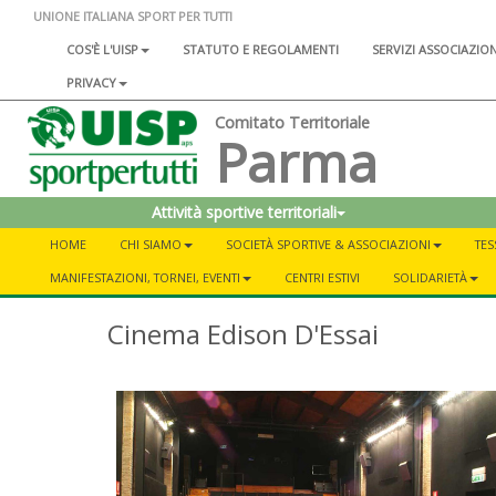
UNIONE ITALIANA SPORT PER TUTTI
COS'È L'UISP
STATUTO E REGOLAMENTI
SERVIZI ASSOCIAZIO
PRIVACY
Comitato Territoriale
Parma
Attività sportive territoriali
HOME
CHI SIAMO
SOCIETÀ SPORTIVE & ASSOCIAZIONI
TES
MANIFESTAZIONI, TORNEI, EVENTI
CENTRI ESTIVI
SOLIDARIETÀ
Cinema Edison D'Essai