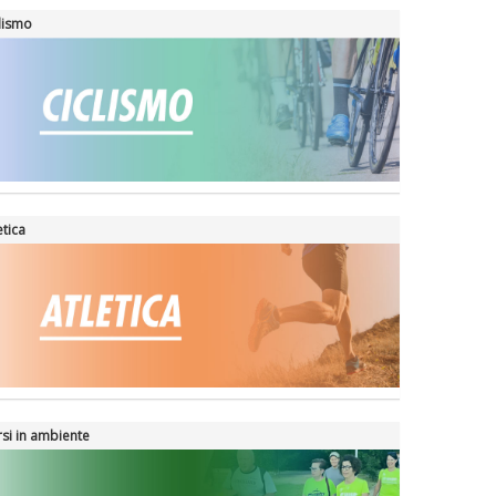
lismo
etica
si in ambiente