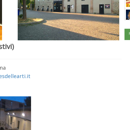
tivi)
rma
dellearti.it