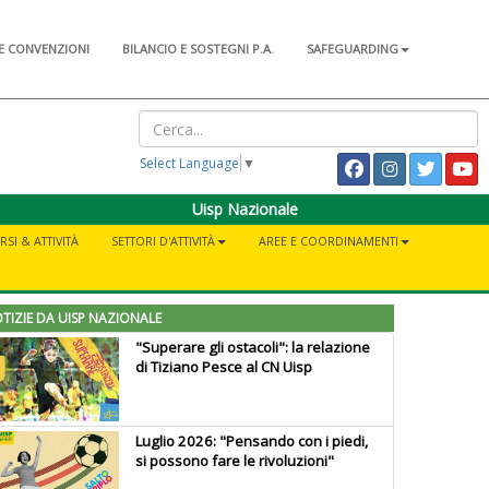
E CONVENZIONI
BILANCIO E SOSTEGNI P.A.
SAFEGUARDING
Select Language
▼
Uisp Nazionale
RSI & ATTIVITÀ
SETTORI D'ATTIVITÀ
AREE E COORDINAMENTI
TIZIE DA UISP NAZIONALE
"Superare gli ostacoli": la relazione
di Tiziano Pesce al CN Uisp
Luglio 2026: "Pensando con i piedi,
si possono fare le rivoluzioni"