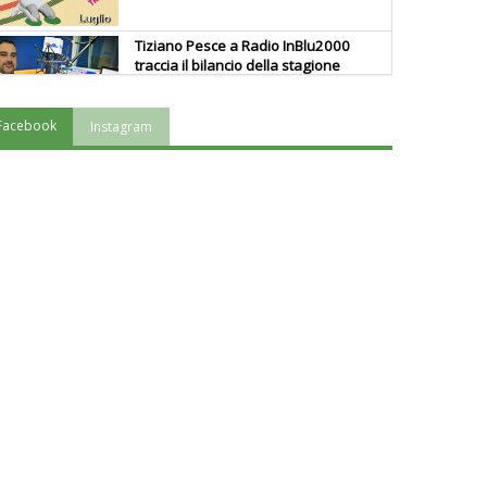
Tiziano Pesce a Radio InBlu2000
traccia il bilancio della stagione
Facebook
Instagram
Ddl Lobby, Uisp: “Il Parlamento
valorizzi le nostre specificità"
La formazione Uisp rallenta ma
prosegue anche in estate
Tiziano Pesce nel Cda di
Fondazione Terzjus: prima riunione
a Roma