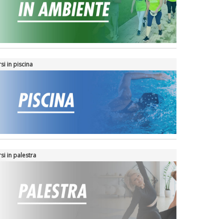
si in piscina
si in palestra