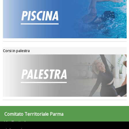
Corsi in palestra
Comitato Territoriale Parma
Via Testi, 4
43100 Parma (PR)