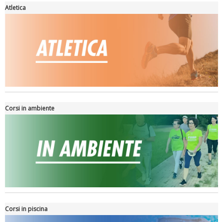
Atletica
La formazione Uisp rallenta ma prosegue anche in estate
Corsi in ambiente
Tiziano Pesce nel Cda di Fondazione Terzjus: prima riunione a
Roma
Corsi in piscina