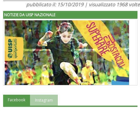
pubblicato il: 15/10/2019 | visualizzato 1968 volte
NOTIZIE DA UISP NAZIONALE
Facebook
Instagram
"Superare gli ostacoli": la relazione di Tiziano Pesce al CN Uisp