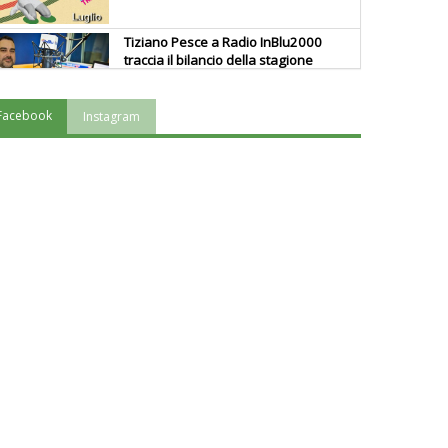
Tiziano Pesce a Radio InBlu2000
traccia il bilancio della stagione
Facebook
Instagram
Ddl Lobby, Uisp: “Il Parlamento
valorizzi le nostre specificità"
La formazione Uisp rallenta ma
prosegue anche in estate
Tiziano Pesce nel Cda di
Fondazione Terzjus: prima riunione
a Roma