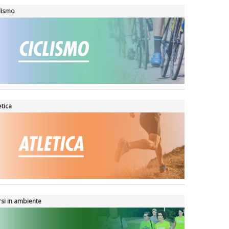
lismo
etica
si in ambiente