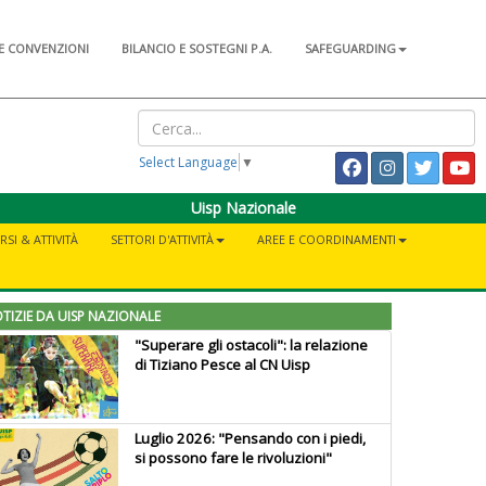
E CONVENZIONI
BILANCIO E SOSTEGNI P.A.
SAFEGUARDING
Select Language
▼
Uisp Nazionale
RSI & ATTIVITÀ
SETTORI D'ATTIVITÀ
AREE E COORDINAMENTI
TIZIE DA UISP NAZIONALE
"Superare gli ostacoli": la relazione
di Tiziano Pesce al CN Uisp
Luglio 2026: "Pensando con i piedi,
si possono fare le rivoluzioni"