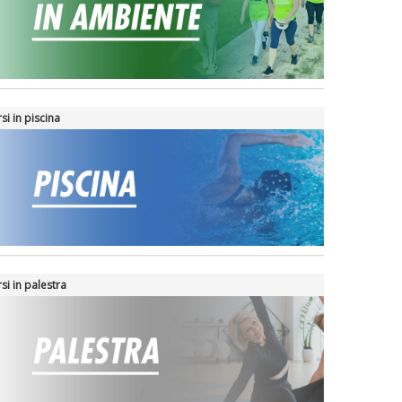
si in piscina
si in palestra