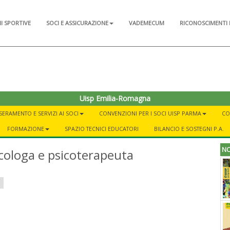
NI SPORTIVE
SOCI E ASSICURAZIONE
VADEMECUM
RICONOSCIMENTI 
Uisp Emilia-Romagna
SERAMENTO E SERVIZI AI SOCI
CONVENZIONI PER I SOCI UISP PARMA
CO
FORMAZIONE
SPAZIO TECNICI EDUCATORI
BILANCIO E SOSTEGNI P.A.
NO
icologa e psicoterapeuta