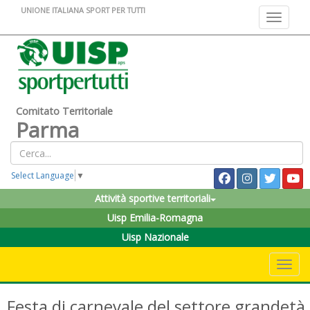
UNIONE ITALIANA SPORT PER TUTTI
Toggle na
Comitato Territoriale
Parma
Select Language
▼
Attività sportive territoriali
Uisp Emilia-Romagna
Uisp Nazionale
Toggle 
Festa di carnevale del settore grandetà