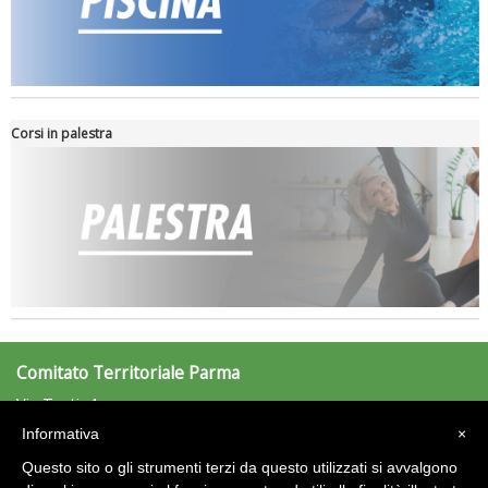
Corsi in palestra
Comitato Territoriale Parma
Via Testi, 4
43100 Parma (PR)
Informativa
×
Tel: 0521/707411 - Fax: 0521/707420
parma@uisp.it
Questo sito o gli strumenti terzi da questo utilizzati si avvalgono
e-mail: