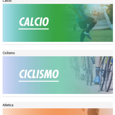
Calcio
Ciclismo
Ddl Lobby, Uisp: “Il Parlamento valorizzi le nostre specificità"
Atletica