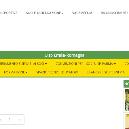
NI SPORTIVE
SOCI E ASSICURAZIONE
VADEMECUM
RICONOSCIMENTI 
Uisp Emilia-Romagna
SERAMENTO E SERVIZI AI SOCI
CONVENZIONI PER I SOCI UISP PARMA
CO
FORMAZIONE
SPAZIO TECNICI EDUCATORI
BILANCIO E SOSTEGNI P.A.
NO
Previous
Next
«
1
»