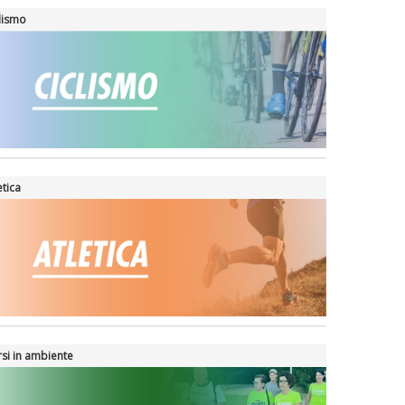
lismo
etica
si in ambiente