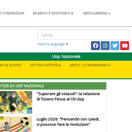
E CONVENZIONI
BILANCIO E SOSTEGNI P.A.
SAFEGUARDING
Select Language
▼
Uisp Nazionale
RSI & ATTIVITÀ
SETTORI D'ATTIVITÀ
AREE E COORDINAMENTI
TIZIE DA UISP NAZIONALE
"Superare gli ostacoli": la relazione
di Tiziano Pesce al CN Uisp
Luglio 2026: "Pensando con i piedi,
si possono fare le rivoluzioni"