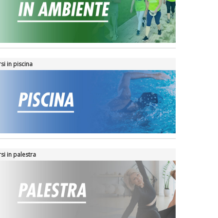
si in piscina
si in palestra