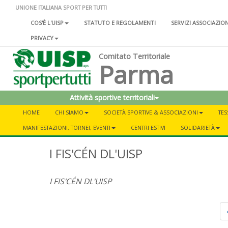
UNIONE ITALIANA SPORT PER TUTTI
COS'È L'UISP
STATUTO E REGOLAMENTI
SERVIZI ASSOCIAZIO
PRIVACY
Comitato Territoriale
Parma
Attività sportive territoriali
HOME
CHI SIAMO
SOCIETÀ SPORTIVE & ASSOCIAZIONI
TES
MANIFESTAZIONI, TORNEI, EVENTI
CENTRI ESTIVI
SOLIDARIETÀ
I FIS'CÉN DL'UISP
I FIS'CÉN DL'UISP