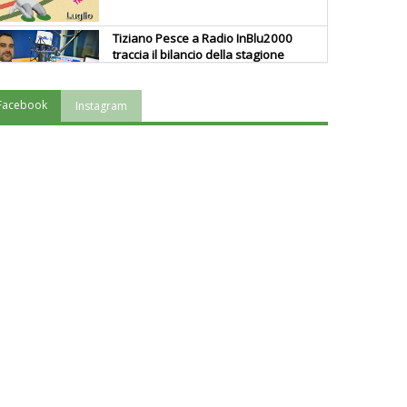
Tiziano Pesce a Radio InBlu2000
traccia il bilancio della stagione
Facebook
Instagram
Ddl Lobby, Uisp: “Il Parlamento
valorizzi le nostre specificità"
La formazione Uisp rallenta ma
prosegue anche in estate
Tiziano Pesce nel Cda di
Fondazione Terzjus: prima riunione
a Roma