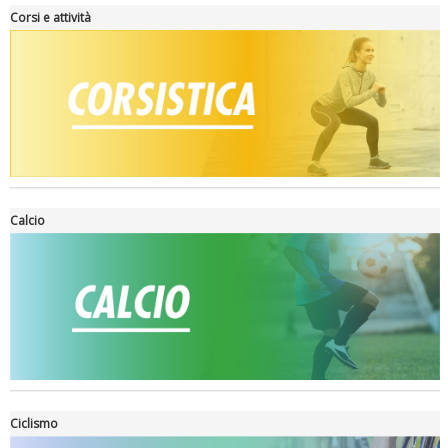
Corsi e attività
Tiziano Pesce a Radio InBlu2000 traccia il bilancio della stagione
Calcio
Ciclismo
Ddl Lobby, Uisp: “Il Parlamento valorizzi le nostre specificità"