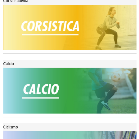
Corsi e attività
Tiziano Pesce a Radio InBlu2000 traccia il bilancio della stagione
Calcio
Ciclismo
Ddl Lobby, Uisp: “Il Parlamento valorizzi le nostre specificità"