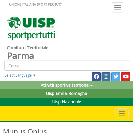
UNIONE ITALIANA SPORT PER TUTTI
Toggle na
Comitato Territoriale
Parma
Select Language
▼
Attività sportive territoriali
Uisp Emilia-Romagna
Uisp Nazionale
Toggle 
Munus Onlus