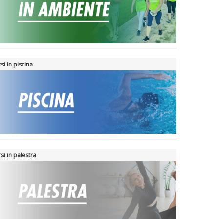
si in piscina
si in palestra