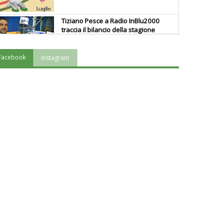
Tiziano Pesce a Radio InBlu2000
traccia il bilancio della stagione
Facebook
Instagram
Ddl Lobby, Uisp: “Il Parlamento
valorizzi le nostre specificità"
La formazione Uisp rallenta ma
prosegue anche in estate
Tiziano Pesce nel Cda di
Fondazione Terzjus: prima riunione
a Roma