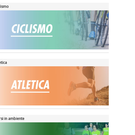
lismo
etica
si in ambiente