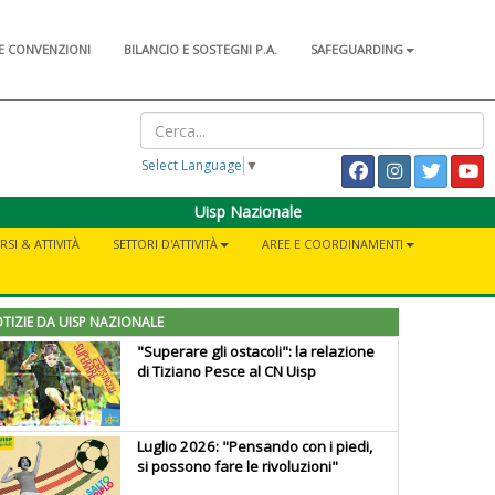
E CONVENZIONI
BILANCIO E SOSTEGNI P.A.
SAFEGUARDING
Select Language
▼
Uisp Nazionale
RSI & ATTIVITÀ
SETTORI D'ATTIVITÀ
AREE E COORDINAMENTI
TIZIE DA UISP NAZIONALE
"Superare gli ostacoli": la relazione
di Tiziano Pesce al CN Uisp
Luglio 2026: "Pensando con i piedi,
si possono fare le rivoluzioni"