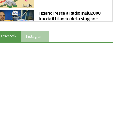
Tiziano Pesce a Radio InBlu2000
traccia il bilancio della stagione
Facebook
Instagram
Ddl Lobby, Uisp: “Il Parlamento
valorizzi le nostre specificità"
La formazione Uisp rallenta ma
prosegue anche in estate
Tiziano Pesce nel Cda di
Fondazione Terzjus: prima riunione
a Roma