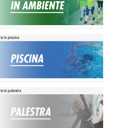
si in piscina
si in palestra