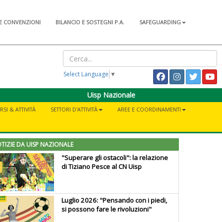
E CONVENZIONI
BILANCIO E SOSTEGNI P.A.
SAFEGUARDING
Select Language
▼
Uisp Nazionale
RSI & ATTIVITÀ
SETTORI D'ATTIVITÀ
AREE E COORDINAMENTI
TIZIE DA UISP NAZIONALE
"Superare gli ostacoli": la relazione
di Tiziano Pesce al CN Uisp
Luglio 2026: "Pensando con i piedi,
si possono fare le rivoluzioni"