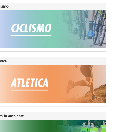
lismo
etica
si in ambiente