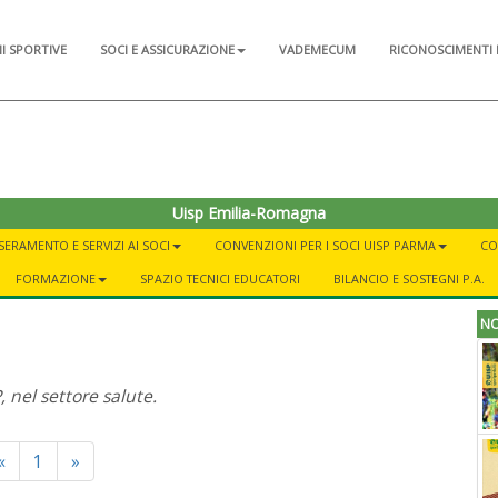
NI SPORTIVE
SOCI E ASSICURAZIONE
VADEMECUM
RICONOSCIMENTI 
Uisp Emilia-Romagna
SERAMENTO E SERVIZI AI SOCI
CONVENZIONI PER I SOCI UISP PARMA
CO
FORMAZIONE
SPAZIO TECNICI EDUCATORI
BILANCIO E SOSTEGNI P.A.
NO
, nel settore salute.
Previous
Next
«
1
»