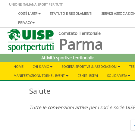
UNIONE ITALIANA SPORT PER TUTTI
COS'È L'UISP
STATUTO E REGOLAMENTI
SERVIZI ASSOCIAZIO
PRIVACY
Comitato Territoriale
Parma
Attività sportive territoriali
HOME
CHI SIAMO
SOCIETÀ SPORTIVE & ASSOCIAZIONI
TES
MANIFESTAZIONI, TORNEI, EVENTI
CENTRI ESTIVI
SOLIDARIETÀ
Salute
Tutte le convenzioni attive per i soci e socie UISP