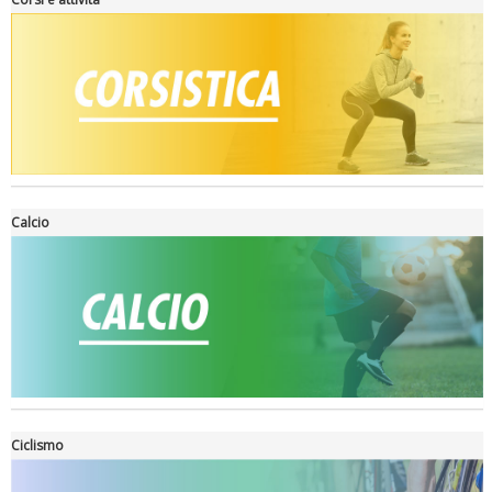
Tiziano Pesce a Radio InBlu2000 traccia il bilancio della stagione
Calcio
Ciclismo
Ddl Lobby, Uisp: “Il Parlamento valorizzi le nostre specificità"