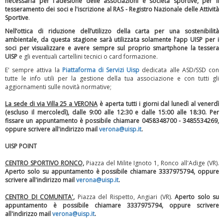
necessaria per l'adesione delle associazioni e società sportive, per il
tesseramento dei soci e l'iscrizione al RAS - Registro Nazionale delle Attività
Sportive
.
Nell’ottica di riduzione dell’utilizzo della carta per una sostenibilità
ambientale, da questa stagione sarà utilizzata solamente l’app UISP per i
soci per visualizzare e avere sempre sul proprio smartphone la tessera
UISP
e gli eventuali cartellini tecnici o card formazione.
E' sempre attiva la
Piattaforma
di Servizi Uisp
dedicata alle ASD/SSD
con
tutte le info utili per la gestione della tua associazione e con tutti gli
Luglio 2026: "Pensando con i piedi, si possono fare le
aggiornamenti sulle novità normative;
rivoluzioni"
La sede di via Villa 25 a VERONA
è aperta tutti i giorni dal lunedì al venerdì
(escluso il mercoledì), dalle 9:00 alle 12:30 e dalle 15:00 alle 18:30.
Per
fissare un appuntamento è possibile chiamare 0458348700 - 3485534269,
oppure scrivere all'indirizzo mail
verona@uisp.it
.
UISP POINT
CENTRO SPORTIVO RONCO,
Piazza del Milite Ignoto 1, Ronco all'Adige (VR).
Aperto solo su appuntamento è possibile chiamare 3337975794, oppure
scrivere all'indirizzo mail
verona@uisp.it
.
CENTRO DI COMUNITA'
,
Piazza del Rispetto, Angiari (VR).
Aperto solo su
appuntamento è possibile chiamare 3337975794, oppure scrivere
all'indirizzo mail
verona@uisp.it
.