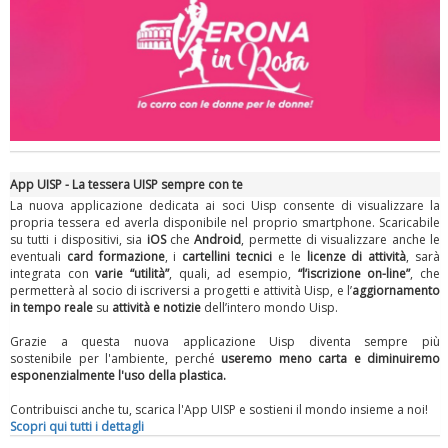
App UISP - La tessera UISP sempre con te
La nuova applicazione dedicata ai soci Uisp consente di visualizzare la
propria tessera ed averla disponibile nel proprio smartphone. Scaricabile
su tutti i dispositivi, sia
iOS
che
Android
, permette di visualizzare anche le
eventuali
card formazione
, i
cartellini tecnici
e le
licenze di attività
, sarà
integrata con
varie “utilità”
, quali, ad esempio,
“l’iscrizione on-line”
, che
permetterà al socio di iscriversi a progetti e attività Uisp, e l’
aggiornamento
in tempo reale
su
attività e notizie
dell’intero mondo Uisp.
Grazie a questa nuova applicazione Uisp diventa sempre più
sostenibile per l'ambiente, perché
useremo meno carta
e diminuiremo
esponenzialmente l'uso della plastica.
Contribuisci anche tu, scarica l'App UISP e sostieni il mondo insieme a noi!
Scopri qui tutti i dettagli