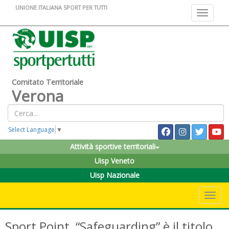
UNIONE ITALIANA SPORT PER TUTTI
Toggle na
Comitato Territoriale
Verona
Select Language
▼
Attività sportive territoriali
Uisp Veneto
Uisp Nazionale
Toggle 
Sport Point, “Safeguarding” è il titolo