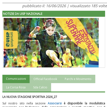
pubblicato il: 16/06/2026 | visualizzato 185 volte
NOTIZIE DA UISP NAZIONALE
Comunicazioni
Official Facebook
Parchi e Movimento
"Superare gli ostacoli": la relazione di Tiziano Pesce al CN Uisp
La Corsa Rosa
Sda Calcio
LA NUOVA STAGIONE SPORTIVA 2026_27
Sul nostro sito nella sezione
Associarsi
è disponibile la modulistica