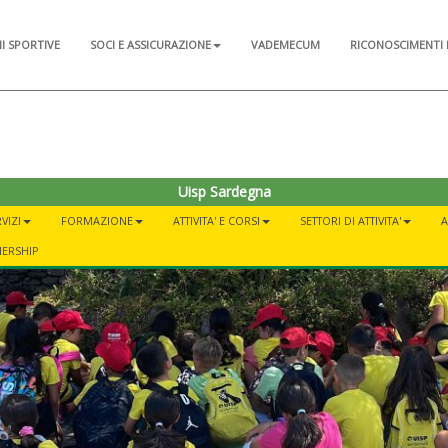
NI SPORTIVE
SOCI E ASSICURAZIONE
VADEMECUM
RICONOSCIMENTI 
Uisp Sardegna
VIZI
FORMAZIONE
ATTIVITA' E CORSI
SETTORI DI ATTIVITA'
A
NERSHIP