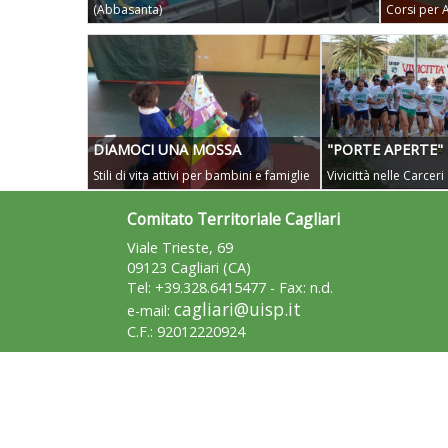
(Abbasanta)
Corsi per A
DIAMOCI UNA MOSSA
"PORTE APERTE"
Stili di vita attivi per bambini e famiglie
Vivicittà nelle Carceri
Comitato Territoriale Cagliari
Viale Trieste, 69
09123 Cagliari (CA)
Tel: +39.328.6415477 - Fax: n.d.
cagliari@uisp.it
e-mail:
C.F.: 92012220924