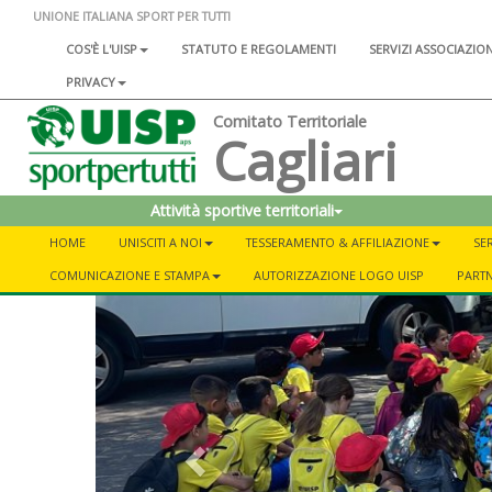
UNIONE ITALIANA SPORT PER TUTTI
COS'È L'UISP
STATUTO E REGOLAMENTI
SERVIZI ASSOCIAZIO
PRIVACY
Comitato Territoriale
Cagliari
Attività sportive territoriali
HOME
UNISCITI A NOI
TESSERAMENTO & AFFILIAZIONE
SER
COMUNICAZIONE E STAMPA
AUTORIZZAZIONE LOGO UISP
PART
Previous