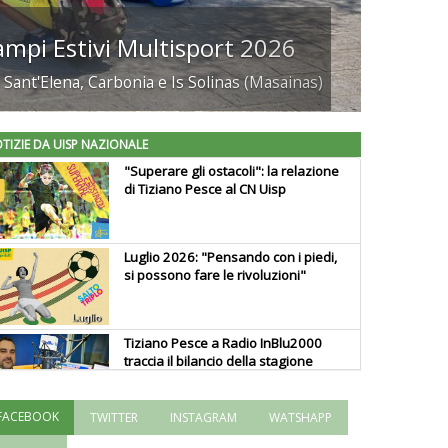
Salto Triplo
Il Vademecum Uisp 2025-2026
TIZIE DA UISP NAZIONALE
"Superare gli ostacoli": la relazione
di Tiziano Pesce al CN Uisp
Luglio 2026: "Pensando con i piedi,
si possono fare le rivoluzioni"
Tiziano Pesce a Radio InBlu2000
traccia il bilancio della stagione
FACEBOOK
TWITTER
INSTAGRAM
WATSHAPP
Ddl Lobby, Uisp: “Il Parlamento
valorizzi le nostre specificità"