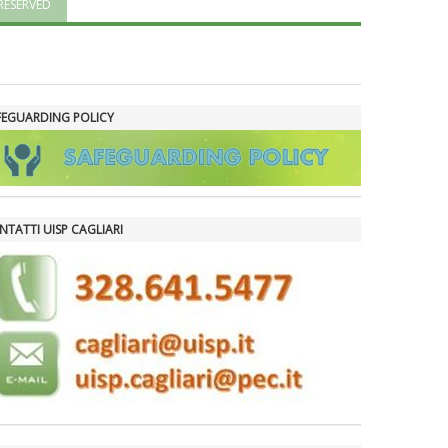
RESERVED
La formazione Uisp rallenta ma
prosegue anche in estate
FEGUARDING POLICY
Tiziano Pesce nel Cda di
Fondazione Terzjus: prima riunione
a Roma
NTATTI UISP CAGLIARI