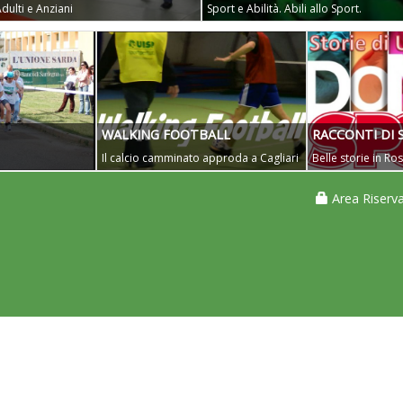
dulti e Anziani
Sport e Abilità. Abili allo Sport.
WALKING FOOTBALL
RACCONTI DI 
Il calcio camminato approda a Cagliari
Belle storie in R
Area Riserva