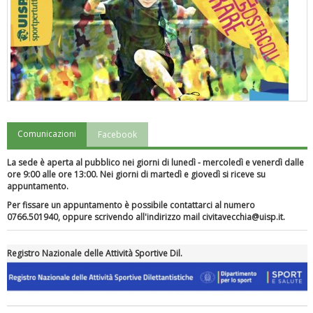
Comunicazioni
Facebook
"Superare gli ostacoli": la relazione di Tiziano Pesce al CN Uisp
La sede è aperta al pubblico nei giorni di lunedì - mercoledì e venerdì dalle
ore 9:00 alle ore 13:00. Nei giorni di martedì e giovedì si riceve su
appuntamento.
Per fissare un appuntamento è possibile contattarci al numero
0766.501940, oppure scrivendo all'indirizzo mail civitavecchia@uisp.it.
Registro Nazionale delle Attività Sportive Dil.