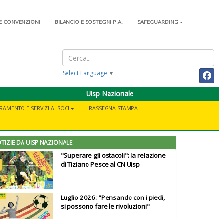
E CONVENZIONI
BILANCIO E SOSTEGNI P.A.
SAFEGUARDING
Select Language
▼
Uisp Nazionale
RAMENTO E SERVIZI AI SOCI
RASSEGNA STAMPA
TIZIE DA UISP NAZIONALE
"Superare gli ostacoli": la relazione
di Tiziano Pesce al CN Uisp
Luglio 2026: "Pensando con i piedi,
si possono fare le rivoluzioni"