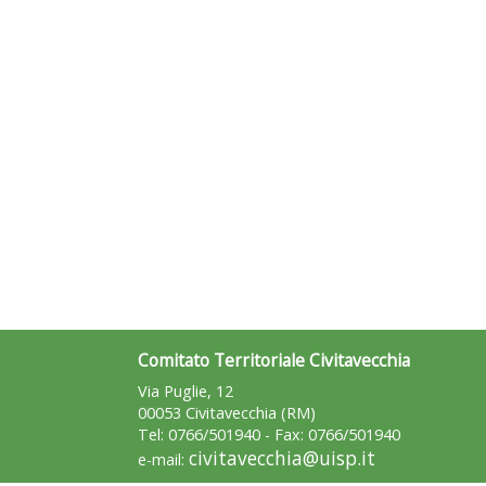
Comitato Territoriale Civitavecchia
Via Puglie, 12
00053 Civitavecchia (RM)
Tel: 0766/501940 - Fax: 0766/501940
civitavecchia@uisp.it
e-mail: