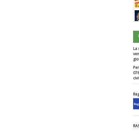
La 
ven
gio
Per
076
civ
Reg
RA