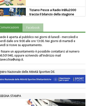
Tiziano Pesce a Radio InBlu2000
traccia il bilancio della stagione
Comunicazioni
Facebook
Ddl Lobby, Uisp: “Il Parlamento
valorizzi le nostre specificità"
sede è aperta al pubblico nei giorni di lunedì - mercoledì e
erdì dalle ore 9:00 alle ore 13:00. Nei giorni di martedì e
vedì si riceve su appuntamento.
La formazione Uisp rallenta ma
 fissare un appuntamento è possibile contattarci al numero
prosegue anche in estate
6.501940, oppure scrivendo all'indirizzo mail
itavecchia@uisp.it.
Tiziano Pesce nel Cda di
istro Nazionale delle Attività Sportive Dil.
Fondazione Terzjus: prima riunione
a Roma
SSEGNA STAMPA