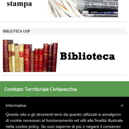
BIBLIOTECA UISP
Tiziano Pesce a Radio InBlu2000 traccia il bilancio della stagione
Comitato Territoriale Civitavecchia
Via Puglie, 12
00053 Civitavecchia (RM)
Informativa
×
Tel: 0766/501940 - Fax: 0766/501940
civitavecchia@uisp.it
Questo sito o gli strumenti terzi da questo utilizzati si avvalgono
e-mail:
di cookie necessari al funzionamento ed utili alle finalità illustrate
nella cookie policy. Se vuoi saperne di più o negare il consenso