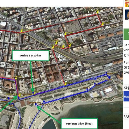
La 
ven
gio
Per
076
civ
Reg
RA