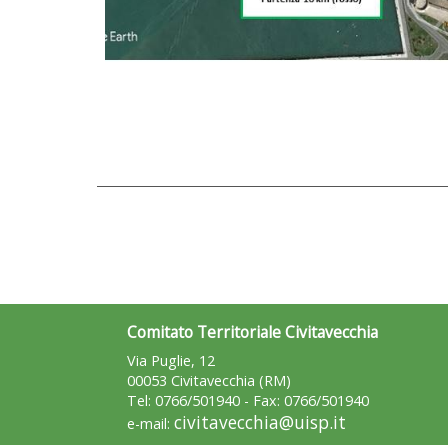
Comitato Territoriale Civitavecchia
Via Puglie, 12
00053 Civitavecchia (RM)
Tel: 0766/501940 - Fax: 0766/501940
civitavecchia@uisp.it
e-mail: