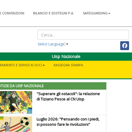
E CONVENZIONI
BILANCIO E SOSTEGNI P.A.
SAFEGUARDING
Select Language
▼
Uisp Nazionale
RAMENTO E SERVIZI AI SOCI
RASSEGNA STAMPA
TIZIE DA UISP NAZIONALE
"Superare gli ostacoli": la relazione
di Tiziano Pesce al CN Uisp
Luglio 2026: "Pensando con i piedi,
si possono fare le rivoluzioni"