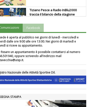
Tiziano Pesce a Radio InBlu2000
traccia il bilancio della stagione
Comunicazioni
Facebook
Ddl Lobby, Uisp: “Il Parlamento
valorizzi le nostre specificità"
sede è aperta al pubblico nei giorni di lunedì - mercoledì e
erdì dalle ore 9:00 alle ore 13:00. Nei giorni di martedì e
vedì si riceve su appuntamento.
La formazione Uisp rallenta ma
 fissare un appuntamento è possibile contattarci al numero
prosegue anche in estate
6.501940, oppure scrivendo all'indirizzo mail
itavecchia@uisp.it.
Tiziano Pesce nel Cda di
istro Nazionale delle Attività Sportive Dil.
Fondazione Terzjus: prima riunione
a Roma
SSEGNA STAMPA