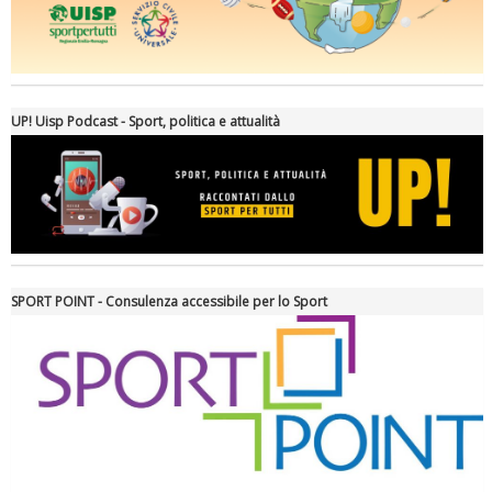
Ddl Lobby, Uisp: “Il Parlamento valorizzi le nostre specificità"
UP! Uisp Podcast - Sport, politica e attualità
SPORT POINT - Consulenza accessibile per lo Sport
La formazione Uisp rallenta ma prosegue anche in estate