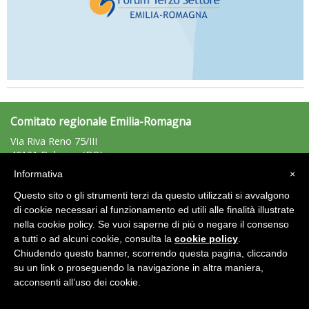
Comitato regionale Emilia-Romagna
Via Riva Reno 75/III
40121 Bologna (BO)
Tel: 051/225881 - Fax: 051/225203
Informativa
×
emiliaromagna@uisp.it
e-mail:
Questo sito o gli strumenti terzi da questo utilizzati si avvalgono
C.F.: 92011680375
di cookie necessari al funzionamento ed utili alle finalità illustrate
nella cookie policy. Se vuoi saperne di più o negare il consenso
Area Riservata 2.0
a tutti o ad alcuni cookie, consulta la
cookie policy
.
Chiudendo questo banner, scorrendo questa pagina, cliccando
su un link o proseguendo la navigazione in altra maniera,
acconsenti all’uso dei cookie.