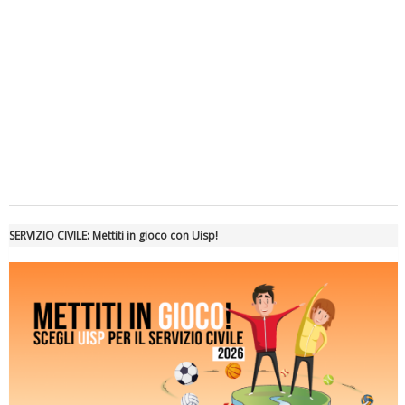
Tiziano Pesce a Radio InBlu2000 traccia il bilancio della stagione
SERVIZIO CIVILE: Mettiti in gioco con Uisp!