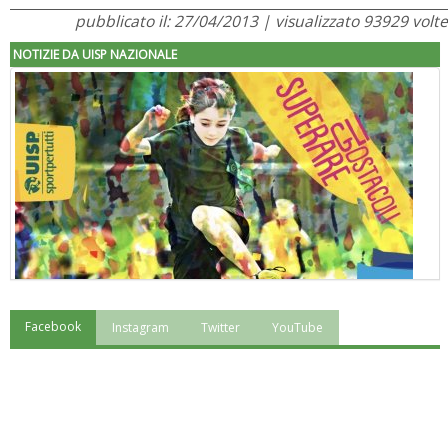
pubblicato il: 27/04/2013 | visualizzato 93929 volte
NOTIZIE DA UISP NAZIONALE
Facebook
Instagram
Twitter
YouTube
"Superare gli ostacoli": la relazione di Tiziano Pesce al CN Uisp