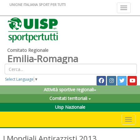
UNIONE ITALIANA SPORT PER TUTTI
Toggle na
Comitato Regionale
Emilia-Romagna
Select Language
▼
Attività sportive regionali
Comitati territoriali
Uisp Nazionale
Toggle 
I Mondiali Antirazzisti 2013