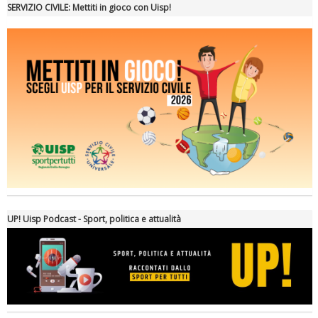
Tiziano Pesce a Radio InBlu2000 traccia il bilancio della stagione
SERVIZIO CIVILE: Mettiti in gioco con Uisp!
Ddl Lobby, Uisp: “Il Parlamento valorizzi le nostre specificità"
UP! Uisp Podcast - Sport, politica e attualità