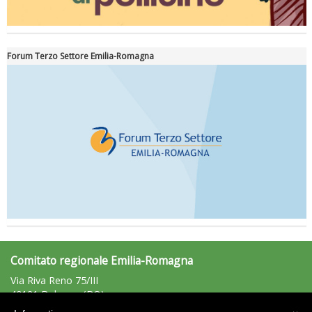
Forum Terzo Settore Emilia-Romagna
Comitato regionale Emilia-Romagna
Via Riva Reno 75/III
40121 Bologna (BO)
Tel: 051/225881 - Fax: 051/225203