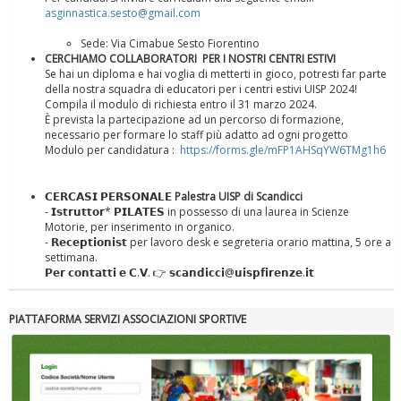
asginnastica.sesto@gmail.com
La formazione Uisp rallenta ma prosegue anche in estate
Sede: Via Cimabue Sesto Fiorentino
CERCHIAMO COLLABORATORI PER I NOSTRI CENTRI ESTIVI
Se hai un diploma e hai voglia di metterti in gioco, potresti far parte
della nostra squadra di educatori per i centri estivi UISP 2024!
Compila il modulo di richiesta entro il 31 marzo 2024.
È prevista la partecipazione ad un percorso di formazione,
necessario per formare lo staff più adatto ad ogni progetto
Modulo per candidatura :
https://forms.gle/mFP1AHSqYW6TMg1h6
𝗖𝗘𝗥𝗖𝗔𝗦𝗜 𝗣𝗘𝗥𝗦𝗢𝗡𝗔𝗟𝗘
Palestra UISP di Scandicci
- 𝗜𝘀𝘁𝗿𝘂𝘁𝘁𝗼𝗿* 𝗣𝗜𝗟𝗔𝗧𝗘𝗦 in possesso di una laurea in Scienze
Motorie, per inserimento in organico.
- 𝗥𝗲𝗰𝗲𝗽𝘁𝗶𝗼𝗻𝗶𝘀𝘁 per lavoro desk e segreteria orario mattina, 5 ore a
settimana.
𝗣𝗲𝗿 𝗰𝗼𝗻𝘁𝗮𝘁𝘁𝗶 𝗲 𝗖.𝗩. 👉 𝘀𝗰𝗮𝗻𝗱𝗶𝗰𝗰𝗶@𝘂𝗶𝘀𝗽𝗳𝗶𝗿𝗲𝗻𝘇𝗲.𝗶𝘁
Tiziano Pesce nel Cda di Fondazione Terzjus: prima riunione a
Roma
PIATTAFORMA SERVIZI ASSOCIAZIONI SPORTIVE