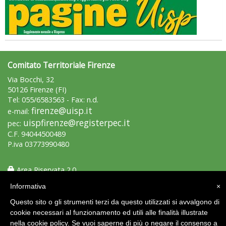
Comitato Territoriale Firenze
Via Bocchi, 32
50126 Firenze (FI)
Tel: 055/6583563 - Fax: n.d.
firenze@uisp.it
e-mail:
uispfirenze@registerpec.it
pec:
C.F. 94044500489
P.iva 03773990480
Area Riservata 2.0
Informativa
×
Questo sito o gli strumenti terzi da questo utilizzati si avvalgono di
cookie necessari al funzionamento ed utili alle finalità illustrate
nella cookie policy. Se vuoi saperne di più o negare il consenso a