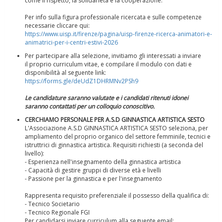
come il rispetto, la solidarietà e la cooperazione.
Per info sulla figura professionale ricercata e sulle competenze
necessarie cliccare qui:
https://www.uisp.it/firenze/pagina/uisp-firenze-ricerca-animatori-e-
animatrici-per-i-centri-estivi-2026
Per partecipare alla selezione, invitiamo gli interessati a inviare
il proprio curriculum vitae, e compilare il modulo con dati e
disponibilità al seguente link:
https://forms.gle/deUdZ1DHRMNv2PSh9
Le candidature saranno valutate e i candidati ritenuti idonei
saranno contattati per un colloquio conoscitivo.
Ddl Lobby, Uisp: “Il Parlamento valorizzi le nostre specificità"
CERCHIAMO PERSONALE PER A.S.D GINNASTICA ARTISTICA SESTO
L'Associazione A.S.D GINNASTICA ARTISTICA SESTO seleziona, per
ampliamento del proprio organico del settore femminile, tecnici e
istruttrici di ginnastica artistica. Requisiti richiesti (a seconda del
livello):
- Esperienza nell'insegnamento della ginnastica artistica
- Capacità di gestire gruppi di diverse età e livelli
- Passione per la ginnastica e per l'insegnamento
Rappresenta requisito preferenziale il possesso della qualifica di:
- Tecnico Societario
- Tecnico Regionale FGI
Per candidarsi inviare curriculum alla seguente email: