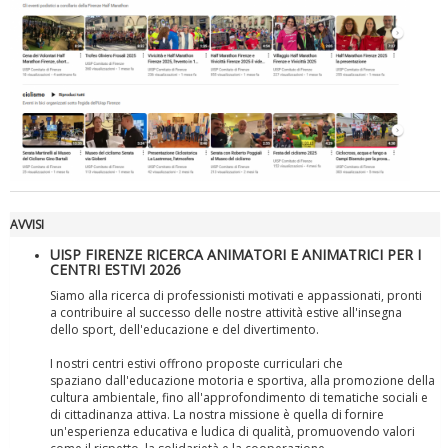
Luglio 2026: "Pensando con i piedi, si possono fare le
rivoluzioni"
AVVISI
UISP FIRENZE RICERCA ANIMATORI E ANIMATRICI PER I
CENTRI ESTIVI 2026
Siamo alla ricerca di professionisti motivati e appassionati, pronti
a contribuire al successo delle nostre attività estive all'insegna
dello sport, dell'educazione e del divertimento.
I nostri centri estivi offrono proposte curriculari che
spaziano dall'educazione motoria e sportiva, alla promozione della
Tiziano Pesce a Radio InBlu2000 traccia il bilancio della stagione
cultura ambientale, fino all'approfondimento di tematiche sociali e
di cittadinanza attiva. La nostra missione è quella di fornire
un'esperienza educativa e ludica di qualità, promuovendo valori