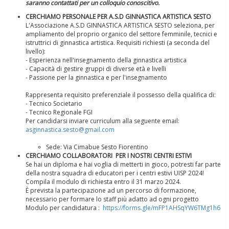
saranno contattati per un colloquio conoscitivo.
Ddl Lobby, Uisp: “Il Parlamento valorizzi le nostre specificità"
CERCHIAMO PERSONALE PER A.S.D GINNASTICA ARTISTICA SESTO
L'Associazione A.S.D GINNASTICA ARTISTICA SESTO seleziona, per
ampliamento del proprio organico del settore femminile, tecnici e
istruttrici di ginnastica artistica. Requisiti richiesti (a seconda del
livello):
- Esperienza nell'insegnamento della ginnastica artistica
- Capacità di gestire gruppi di diverse età e livelli
- Passione per la ginnastica e per l'insegnamento
Rappresenta requisito preferenziale il possesso della qualifica di:
- Tecnico Societario
- Tecnico Regionale FGI
Per candidarsi inviare curriculum alla seguente email:
asginnastica.sesto@gmail.com
La formazione Uisp rallenta ma prosegue anche in estate
Sede: Via Cimabue Sesto Fiorentino
CERCHIAMO COLLABORATORI PER I NOSTRI CENTRI ESTIVI
Se hai un diploma e hai voglia di metterti in gioco, potresti far parte
della nostra squadra di educatori per i centri estivi UISP 2024!
Compila il modulo di richiesta entro il 31 marzo 2024.
È prevista la partecipazione ad un percorso di formazione,
necessario per formare lo staff più adatto ad ogni progetto
Modulo per candidatura :
https://forms.gle/mFP1AHSqYW6TMg1h6