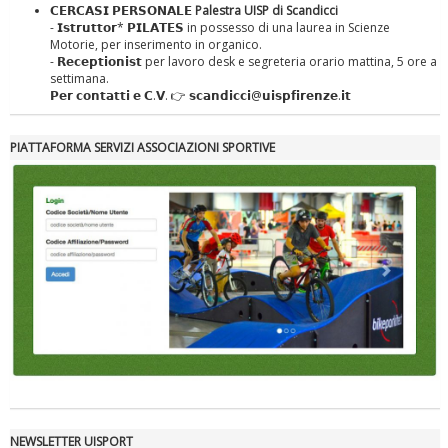
𝗖𝗘𝗥𝗖𝗔𝗦𝗜 𝗣𝗘𝗥𝗦𝗢𝗡𝗔𝗟𝗘
Palestra UISP di Scandicci
- 𝗜𝘀𝘁𝗿𝘂𝘁𝘁𝗼𝗿* 𝗣𝗜𝗟𝗔𝗧𝗘𝗦 in possesso di una laurea in Scienze
Motorie, per inserimento in organico.
- 𝗥𝗲𝗰𝗲𝗽𝘁𝗶𝗼𝗻𝗶𝘀𝘁 per lavoro desk e segreteria orario mattina, 5 ore a
settimana.
𝗣𝗲𝗿 𝗰𝗼𝗻𝘁𝗮𝘁𝘁𝗶 𝗲 𝗖.𝗩. 👉 𝘀𝗰𝗮𝗻𝗱𝗶𝗰𝗰𝗶@𝘂𝗶𝘀𝗽𝗳𝗶𝗿𝗲𝗻𝘇𝗲.𝗶𝘁
Tiziano Pesce nel Cda di Fondazione Terzjus: prima riunione a
Roma
PIATTAFORMA SERVIZI ASSOCIAZIONI SPORTIVE
NEWSLETTER UISPORT