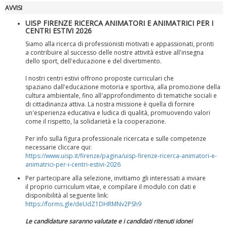
AVVISI
UISP FIRENZE RICERCA ANIMATORI E ANIMATRICI PER I
CENTRI ESTIVI 2026
Siamo alla ricerca di professionisti motivati e appassionati, pronti
a contribuire al successo delle nostre attività estive all'insegna
dello sport, dell'educazione e del divertimento.
I nostri centri estivi offrono proposte curriculari che
spaziano dall'educazione motoria e sportiva, alla promozione della
Tiziano Pesce a Radio InBlu2000 traccia il bilancio della stagione
cultura ambientale, fino all'approfondimento di tematiche sociali e
di cittadinanza attiva. La nostra missione è quella di fornire
un'esperienza educativa e ludica di qualità, promuovendo valori
come il rispetto, la solidarietà e la cooperazione.
Per info sulla figura professionale ricercata e sulle competenze
necessarie cliccare qui:
https://www.uisp.it/firenze/pagina/uisp-firenze-ricerca-animatori-e-
animatrici-per-i-centri-estivi-2026
Per partecipare alla selezione, invitiamo gli interessati a inviare
il proprio curriculum vitae, e compilare il modulo con dati e
disponibilità al seguente link:
https://forms.gle/deUdZ1DHRMNv2PSh9
Le candidature saranno valutate e i candidati ritenuti idonei