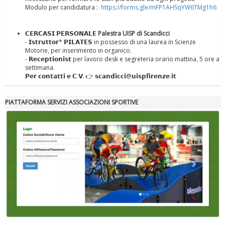
Modulo per candidatura :
https://forms.gle/mFP1AHSqYW6TMg1h6
𝗖𝗘𝗥𝗖𝗔𝗦𝗜 𝗣𝗘𝗥𝗦𝗢𝗡𝗔𝗟𝗘
Palestra UISP di Scandicci
- 𝗜𝘀𝘁𝗿𝘂𝘁𝘁𝗼𝗿* 𝗣𝗜𝗟𝗔𝗧𝗘𝗦 in possesso di una laurea in Scienze
Motorie, per inserimento in organico.
- 𝗥𝗲𝗰𝗲𝗽𝘁𝗶𝗼𝗻𝗶𝘀𝘁 per lavoro desk e segreteria orario mattina, 5 ore a
settimana.
𝗣𝗲𝗿 𝗰𝗼𝗻𝘁𝗮𝘁𝘁𝗶 𝗲 𝗖.𝗩. 👉 𝘀𝗰𝗮𝗻𝗱𝗶𝗰𝗰𝗶@𝘂𝗶𝘀𝗽𝗳𝗶𝗿𝗲𝗻𝘇𝗲.𝗶𝘁
Tiziano Pesce nel Cda di Fondazione Terzjus: prima riunione a
Roma
PIATTAFORMA SERVIZI ASSOCIAZIONI SPORTIVE