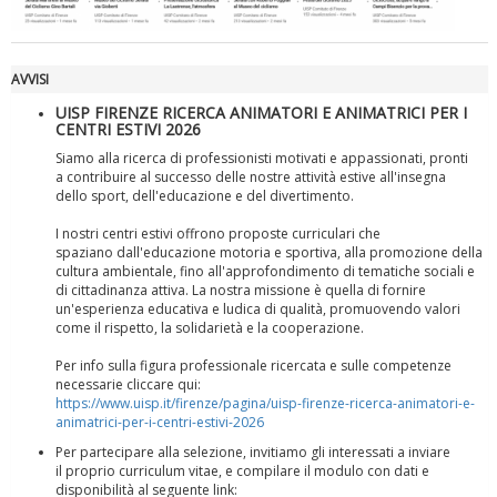
AVVISI
UISP FIRENZE RICERCA ANIMATORI E ANIMATRICI PER I
CENTRI ESTIVI 2026
Siamo alla ricerca di professionisti motivati e appassionati, pronti
a contribuire al successo delle nostre attività estive all'insegna
dello sport, dell'educazione e del divertimento.
I nostri centri estivi offrono proposte curriculari che
spaziano dall'educazione motoria e sportiva, alla promozione della
Tiziano Pesce a Radio InBlu2000 traccia il bilancio della stagione
cultura ambientale, fino all'approfondimento di tematiche sociali e
di cittadinanza attiva. La nostra missione è quella di fornire
un'esperienza educativa e ludica di qualità, promuovendo valori
come il rispetto, la solidarietà e la cooperazione.
Per info sulla figura professionale ricercata e sulle competenze
necessarie cliccare qui:
https://www.uisp.it/firenze/pagina/uisp-firenze-ricerca-animatori-e-
animatrici-per-i-centri-estivi-2026
Per partecipare alla selezione, invitiamo gli interessati a inviare
il proprio curriculum vitae, e compilare il modulo con dati e
disponibilità al seguente link: