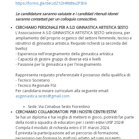
https://forms.gle/deUdZ1DHRMNv2PSh9
Le candidature saranno valutate e i candidati ritenuti idonei
saranno contattati per un colloquio conoscitivo.
Ddl Lobby, Uisp: “Il Parlamento valorizzi le nostre specificità"
CERCHIAMO PERSONALE PER A.S.D GINNASTICA ARTISTICA SESTO
L'Associazione A.S.D GINNASTICA ARTISTICA SESTO seleziona, per
ampliamento del proprio organico del settore femminile, tecnici e
istruttrici di ginnastica artistica. Requisiti richiesti (a seconda del
livello):
- Esperienza nell'insegnamento della ginnastica artistica
- Capacità di gestire gruppi di diverse età e livelli
- Passione per la ginnastica e per l'insegnamento
Rappresenta requisito preferenziale il possesso della qualifica di:
- Tecnico Societario
- Tecnico Regionale FGI
Per candidarsi inviare curriculum alla seguente email:
asginnastica.sesto@gmail.com
La formazione Uisp rallenta ma prosegue anche in estate
Sede: Via Cimabue Sesto Fiorentino
CERCHIAMO COLLABORATORI PER I NOSTRI CENTRI ESTIVI
Se hai un diploma e hai voglia di metterti in gioco, potresti far parte
della nostra squadra di educatori per i centri estivi UISP 2024!
Compila il modulo di richiesta entro il 31 marzo 2024.
È prevista la partecipazione ad un percorso di formazione,
necessario per formare lo staff più adatto ad ogni progetto